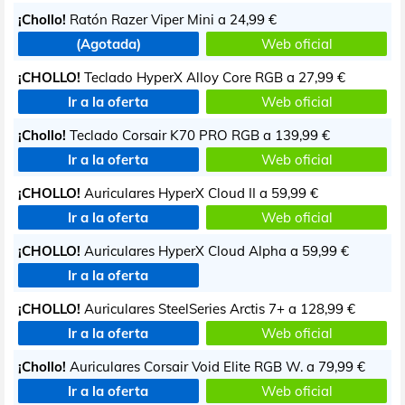
¡Chollo!
Ratón Razer Viper Mini a
24,99 €
(Agotada)
Web oficial
¡CHOLLO!
Teclado HyperX Alloy Core RGB a
27,99 €
Ir a la oferta
Web oficial
¡Chollo!
Teclado Corsair K70 PRO RGB a
139,99 €
Ir a la oferta
Web oficial
¡CHOLLO!
Auriculares HyperX Cloud II a
59,99 €
Ir a la oferta
Web oficial
¡CHOLLO!
Auriculares HyperX Cloud Alpha a
59,99 €
Ir a la oferta
¡CHOLLO!
Auriculares SteelSeries Arctis 7+ a
128,99 €
Ir a la oferta
Web oficial
¡Chollo!
Auriculares Corsair Void Elite RGB W. a
79,99 €
Ir a la oferta
Web oficial