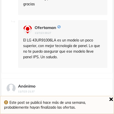
gracias
Ofertaman
13/7/23 00:27
El LG 43UR91006LA es un modelo un poco
superior, con mejor tecnología de panel. Lo que
no te puedo asegurar que ese modelo lleve
panel IPS. Un saludo.
Anónimo
11/7/23 21:37
Hola Ofertaman, para ver películas, series y jugar a algún
Este post se publicó hace más de una semana,
juego ¿que tablet te parece mejor , Lenovo Tab M10 Plus (3rd
probablemente hayan finalizado las ofertas.
Gen) - Tablet de 10.61" 2K (MediaTek Helio G80, 4GB de