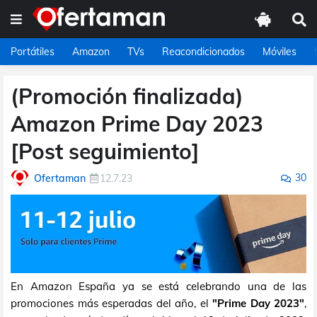
Portátiles
Amazon
TVs
Reacondicionados
Móviles
(Promoción finalizada)
Amazon Prime Day 2023
[Post seguimiento]
30
Ofertaman
12.7.23
En Amazon España ya se está celebrando una de las
promociones más esperadas del año, el
"Prime Day 2023"
,