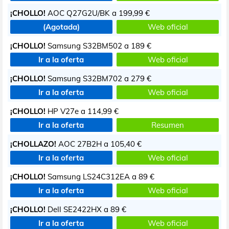
¡CHOLLO!
AOC Q27G2U/BK a
199,99 €
(Agotada)
Web oficial
¡CHOLLO!
Samsung S32BM502 a
189 €
Ir a la oferta
Web oficial
¡CHOLLO!
Samsung S32BM702 a
279 €
Ir a la oferta
Web oficial
¡CHOLLO!
HP V27e a
114,99 €
Ir a la oferta
Resumen
¡CHOLLAZO!
AOC 27B2H a
105,40 €
Ir a la oferta
Web oficial
¡CHOLLO!
Samsung LS24C312EA a
89 €
Ir a la oferta
Web oficial
¡CHOLLO!
Dell SE2422HX a
89 €
Ir a la oferta
Web oficial