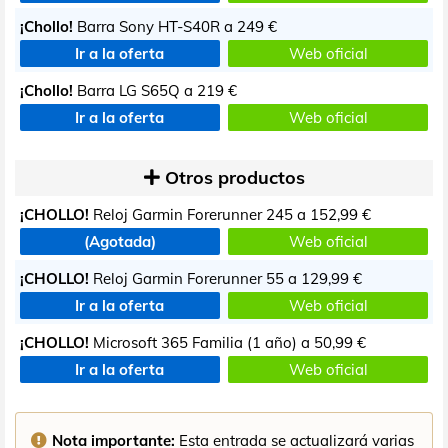
¡Chollo!
Barra Sony HT-S40R a
249 €
Ir a la oferta
Web oficial
¡Chollo!
Barra LG S65Q a
219 €
Ir a la oferta
Web oficial
Otros productos
¡CHOLLO!
Reloj Garmin Forerunner 245 a
152,99 €
(Agotada)
Web oficial
¡CHOLLO!
Reloj Garmin Forerunner 55 a
129,99 €
Ir a la oferta
Web oficial
¡CHOLLO!
Microsoft 365 Familia (1 año) a
50,99 €
Ir a la oferta
Web oficial
Nota importante:
Esta entrada se actualizará varias