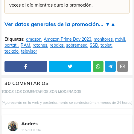
veces al día mientras dure la promoción.
Ver datos generales de la promoción... ▼▲
Etiquetas:
amazon
Amazon Prime Day 2023
monitores
móvil
portátil
RAM
ratones
rebajas
sobremesa
SSD
tablet
teclado
televisor
30 COMENTARIOS
TODOS LOS COMENTARIOS SON MODERADOS
(Aparecerán en la web y posteriormente se contestarán en menos de 24 horas)
Andrés
11/7/23 00:34