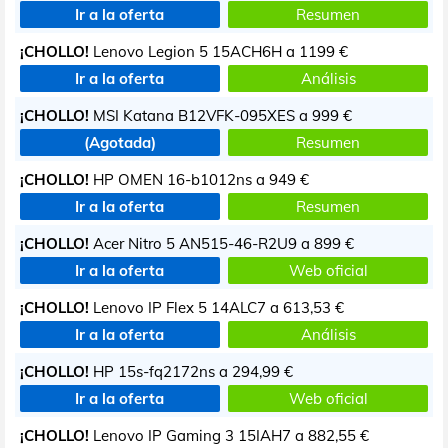
Ir a la oferta
Resumen
¡CHOLLO!
Lenovo Legion 5 15ACH6H a
1199 €
Ir a la oferta
Análisis
¡CHOLLO!
MSI Katana B12VFK-095XES a
999 €
(Agotada)
Resumen
¡CHOLLO!
HP OMEN 16-b1012ns a
949 €
Ir a la oferta
Resumen
¡CHOLLO!
Acer Nitro 5 AN515-46-R2U9 a
899 €
Ir a la oferta
Web oficial
¡CHOLLO!
Lenovo IP Flex 5 14ALC7 a
613,53 €
Ir a la oferta
Análisis
¡CHOLLO!
HP 15s-fq2172ns a
294,99 €
Ir a la oferta
Web oficial
¡CHOLLO!
Lenovo IP Gaming 3 15IAH7 a
882,55 €