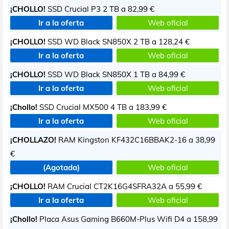
¡CHOLLO!
SSD Crucial P3 2 TB a
82,99 €
Ir a la oferta
Web oficial
¡CHOLLO!
SSD WD Black SN850X 2 TB a
128,24 €
Ir a la oferta
Web oficial
¡CHOLLO!
SSD WD Black SN850X 1 TB a
84,99 €
Ir a la oferta
Web oficial
¡Chollo!
SSD Crucial MX500 4 TB a
183,99 €
Ir a la oferta
Web oficial
¡CHOLLAZO!
RAM Kingston KF432C16BBAK2-16 a
38,99
€
(Agotada)
Web oficial
¡CHOLLO!
RAM Crucial CT2K16G4SFRA32A a
55,99 €
Ir a la oferta
Web oficial
¡Chollo!
Placa Asus Gaming B660M-Plus Wifi D4 a
158,99