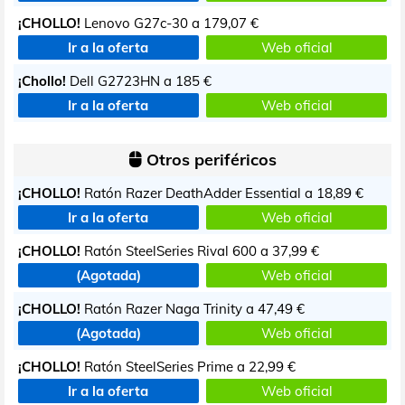
¡CHOLLO!
Lenovo G27c-30 a
179,07 €
Ir a la oferta
Web oficial
¡Chollo!
Dell G2723HN a
185 €
Ir a la oferta
Web oficial
Otros periféricos
¡CHOLLO!
Ratón Razer DeathAdder Essential a
18,89 €
Ir a la oferta
Web oficial
¡CHOLLO!
Ratón SteelSeries Rival 600 a
37,99 €
(Agotada)
Web oficial
¡CHOLLO!
Ratón Razer Naga Trinity a
47,49 €
(Agotada)
Web oficial
¡CHOLLO!
Ratón SteelSeries Prime a
22,99 €
Ir a la oferta
Web oficial