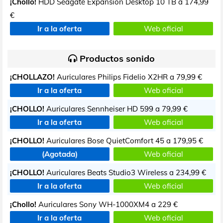
¡Chollo!
HDD Seagate Expansion Desktop 10 TB a
174,99
€
Ir a la oferta
Web oficial
Productos sonido
¡CHOLLAZO!
Auriculares Philips Fidelio X2HR a
79,99 €
Ir a la oferta
Web oficial
¡CHOLLO!
Auriculares Sennheiser HD 599 a
79,99 €
Ir a la oferta
Web oficial
¡CHOLLO!
Auriculares Bose QuietComfort 45 a
179,95 €
(Agotada)
Web oficial
¡CHOLLO!
Auriculares Beats Studio3 Wireless a
234,99 €
Ir a la oferta
Web oficial
¡Chollo!
Auriculares Sony WH-1000XM4 a
229 €
Ir a la oferta
Web oficial