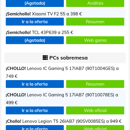
(Agotada)
Análisis
¡Semichollo!
Xiaomi TV F2 55 a
398 €
Ir a la oferta
Resumen
¡Semichollo!
TCL 43P639 a
255 €
(Agotada)
Web gama
PCs sobremesa
¡CHOLLO!
Lenovo IC Gaming 5 17IAB7 (90T1004GES) a
749 €
Ir a la oferta
Resumen
¡CHOLLO!
Lenovo IC Gaming 5 17IAB7 (90T10078ES) a
499 €
Ir a la oferta
Web oficial
¡Chollo!
Lenovo Legion T5 26IAB7 (90SV0085ES) a
949 €
Ir a la oferta
Web oficial