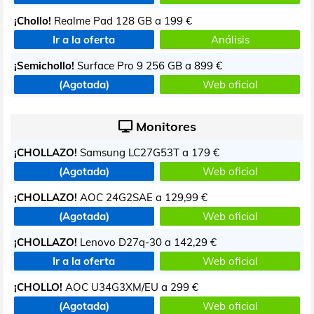
¡Chollo!
Realme Pad 128 GB a
199 €
Ir a la oferta
Análisis
¡Semichollo!
Surface Pro 9 256 GB a
899 €
(Agotada)
Web oficial
Monitores
¡CHOLLAZO!
Samsung LC27G53T a
179 €
(Agotada)
Web oficial
¡CHOLLAZO!
AOC 24G2SAE a
129,99 €
(Agotada)
Web oficial
¡CHOLLAZO!
Lenovo D27q-30 a
142,29 €
Ir a la oferta
Web oficial
¡CHOLLO!
AOC U34G3XM/EU a
299 €
(Agotada)
Web oficial