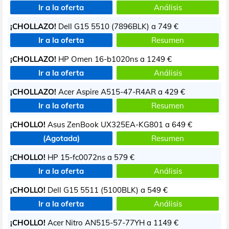
Ir a la oferta
Análisis
¡CHOLLAZO!
Dell G15 5510 (7896BLK) a
749 €
Ir a la oferta
Resumen
¡CHOLLAZO!
HP Omen 16-b1020ns a
1249 €
Ir a la oferta
Análisis
¡CHOLLAZO!
Acer Aspire A515-47-R4AR a
429 €
Ir a la oferta
Resumen
¡CHOLLO!
Asus ZenBook UX325EA-KG801 a
649 €
(Agotada)
Resumen
¡CHOLLO!
HP 15-fc0072ns a
579 €
Ir a la oferta
Análisis
¡CHOLLO!
Dell G15 5511 (5100BLK) a
549 €
Ir a la oferta
Análisis
¡CHOLLO!
Acer Nitro AN515-57-77YH a
1149 €