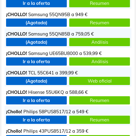
Ir a la oferta
Resumen
¡CHOLLO!
Samsung 55QN95B a
949 €
(Agotada)
Resumen
¡CHOLLO!
Samsung 55QN85B a
759,05 €
(Agotada)
Análisis
¡CHOLLO!
Samsung UE65BU8000 a
539,99 €
Ir a la oferta
Análisis
¡CHOLLO!
TCL 55C641 a
399,99 €
(Agotada)
Web oficial
¡CHOLLO!
Hisense 55U6KQ a
588,66 €
Ir a la oferta
Resumen
¡Chollo!
Philips 58PUS8517/12 a
549 €
Ir a la oferta
Resumen
¡Chollo!
Philips 43PUS8517/12 a
359 €