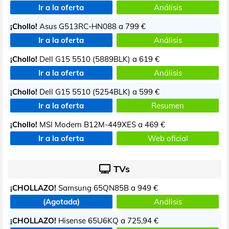
Ir a la oferta
Análisis
¡Chollo!
Asus G513RC-HN088 a
799 €
Ir a la oferta
Análisis
¡Chollo!
Dell G15 5510 (5889BLK) a
619 €
Ir a la oferta
Análisis
¡Chollo!
Dell G15 5510 (5254BLK) a
599 €
Ir a la oferta
Resumen
¡Chollo!
MSI Modern B12M-449XES a
469 €
Ir a la oferta
Web oficial
TVs
¡CHOLLAZO!
Samsung 65QN85B a
949 €
(Agotada)
Análisis
¡CHOLLAZO!
Hisense 65U6KQ a
725,94 €