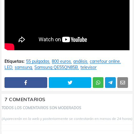
Etiquetas:
55 pulgadas
800 euros
análisis
carrefour online
LED
samsung
Samsung QE55QN85B
televisor
7 COMENTARIOS
TODOS LOS COMENTARIOS SON MODERADOS
(Aparecerán en la web y posteriormente se contestarán en menos de 24 horas)