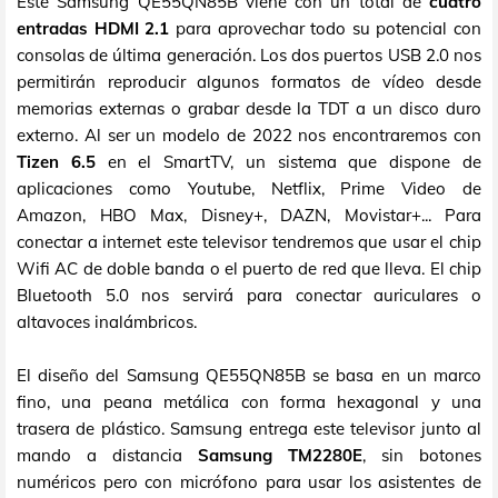
Este Samsung QE55QN85B viene con un total de
cuatro
entradas HDMI 2.1
para aprovechar todo su potencial con
consolas de última generación. Los dos puertos USB 2.0 nos
permitirán reproducir algunos formatos de vídeo desde
memorias externas o grabar desde la TDT a un disco duro
externo. Al ser un modelo de 2022 nos encontraremos con
Tizen 6.5
en el SmartTV, un sistema que dispone de
aplicaciones como Youtube, Netflix, Prime Video de
Amazon, HBO Max, Disney+, DAZN, Movistar+... Para
conectar a internet este televisor tendremos que usar el chip
Wifi AC de doble banda o el puerto de red que lleva. El chip
Bluetooth 5.0 nos servirá para conectar auriculares o
altavoces inalámbricos.
El diseño del Samsung QE55QN85B se basa en un marco
fino, una peana metálica con forma hexagonal y una
trasera de plástico. Samsung entrega este televisor junto al
mando a distancia
Samsung TM2280E
, sin botones
numéricos pero con micrófono para usar los asistentes de