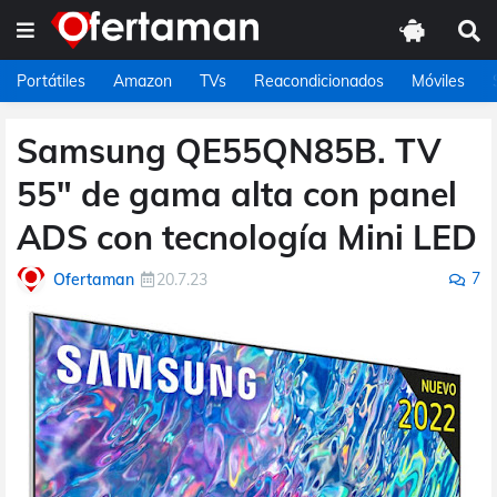
Portátiles
Amazon
TVs
Reacondicionados
Móviles
Samsung QE55QN85B. TV
55" de gama alta con panel
ADS con tecnología Mini LED
7
Ofertaman
20.7.23