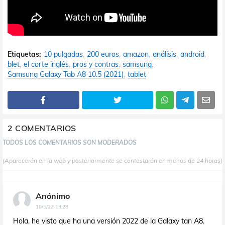
Etiquetas:
10 pulgadas
200 euros
amazon
análisis
android
blet
el corte inglés
pros y contras
samsung
Samsung Galaxy Tab A8 10.5 (2021)
tablet
2 COMENTARIOS
TODOS LOS COMENTARIOS SON MODERADOS
(Aparecerán en la web y posteriormente se contestarán en menos de 24 horas)
Anónimo
10/5/22 13:28
Hola, he visto que ha una versión 2022 de la Galaxy tan A8.