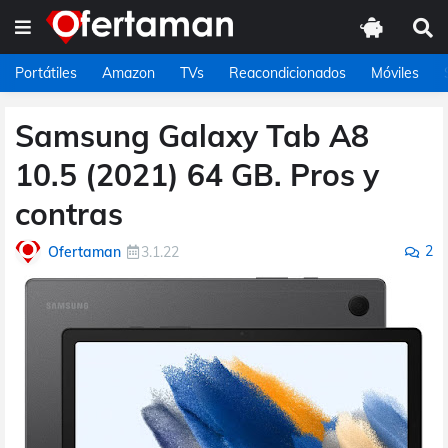
Portátiles
Amazon
TVs
Reacondicionados
Móviles
Samsung Galaxy Tab A8
10.5 (2021) 64 GB. Pros y
contras
2
Ofertaman
3.1.22