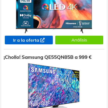
Análisis
Ir a la oferta
¡Chollo! Samsung QE55QN85B a 999 €