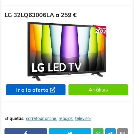
LG 32LQ63006LA a 259 €
Análisis
Ir a la oferta
Etiquetas:
carrefour online
rebajas
televisor