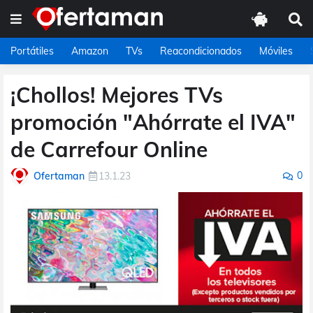
Portátiles
Amazon
TVs
Reacondicionados
Móviles
¡Chollos! Mejores TVs
promoción "Ahórrate el IVA"
de Carrefour Online
0
Ofertaman
13.1.23