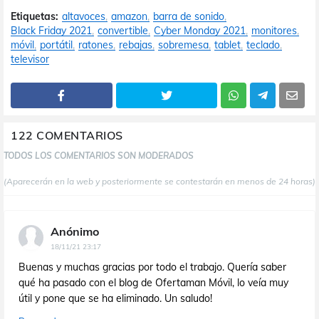
Etiquetas:
altavoces
amazon
barra de sonido
Black Friday 2021
convertible
Cyber Monday 2021
monitores
móvil
portátil
ratones
rebajas
sobremesa
tablet
teclado
televisor
122 COMENTARIOS
TODOS LOS COMENTARIOS SON MODERADOS
(Aparecerán en la web y posteriormente se contestarán en menos de 24 horas)
Anónimo
18/11/21 23:17
Buenas y muchas gracias por todo el trabajo. Quería saber
qué ha pasado con el blog de Ofertaman Móvil, lo veía muy
útil y pone que se ha eliminado. Un saludo!