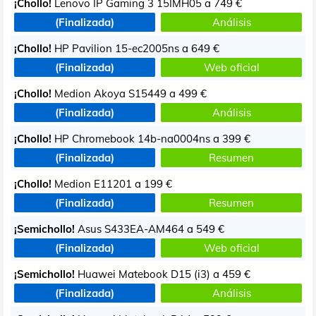
¡Chollo!
Lenovo IP Gaming 3 15IMH05 a
749 €
(Finalizada)
Análisis
¡Chollo!
HP Pavilion 15-ec2005ns a
649 €
(Finalizada)
Web oficial
¡Chollo!
Medion Akoya S15449 a
499 €
(Finalizada)
Análisis
¡Chollo!
HP Chromebook 14b-na0004ns a
399 €
(Finalizada)
Resumen
¡Chollo!
Medion E11201 a
199 €
(Finalizada)
Resumen
¡Semichollo!
Asus S433EA-AM464 a
549 €
(Finalizada)
Web oficial
¡Semichollo!
Huawei Matebook D15 (i3) a
459 €
(Finalizada)
Análisis