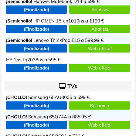
¡Semichollo!
Huawei Matebook D14 a
599 €
(Finalizada)
Análisis
¡Semichollo!
HP OMEN 15-en1010ns a
1199 €
(Finalizada)
Análisis
¡Semichollo!
Lenovo ThinkPad E15 a
599,99 €
(Finalizada)
Web oficial
HP 15s-fq2038ns a
595 €
(Finalizada)
Web oficial
TVs
¡CHOLLO!
Samsung 65AU8005 a
599 €
(Finalizada)
Resumen
¡CHOLLO!
Samsung 65Q74A a
885,95 €
(Finalizada)
Web oficial