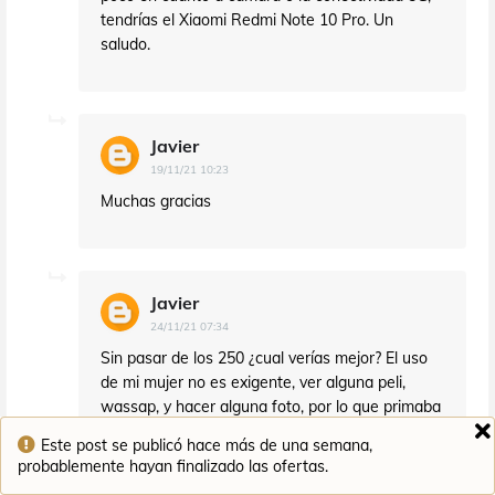
tendrías el Xiaomi Redmi Note 10 Pro. Un
saludo.
Javier
19/11/21 10:23
Muchas gracias
Javier
24/11/21 07:34
Sin pasar de los 250 ¿cual verías mejor? El uso
de mi mujer no es exigente, ver alguna peli,
wassap, y hacer alguna foto, por lo que primaba
la camará. ¿Que te parece el Realme 8 128 GB
Este post se publicó hace más de una semana,
(8 GB RAM) a 189?
probablemente hayan finalizado las ofertas.