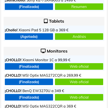
¡Semichollo!
Sony KE-75XH9005 a
1499 €
(Finalizada)
Resumen
Tablets
¡Chollo!
Xiaomi Pad 5 128 GB a
369 €
(Agotada)
Análisis
Monitores
¡CHOLLO!
Xiaomi Monitor 1C a
99,99 €
(Finalizada)
Web oficial
¡CHOLLO!
MSI Optix MAG272CQR a
269,99 €
(Finalizada)
Web oficial
¡CHOLLO!
BenQ EW3270U a
349 €
(Finalizada)
Web oficial
¡CHOLLO!
MSI Optix MAG322CQR a
369 €