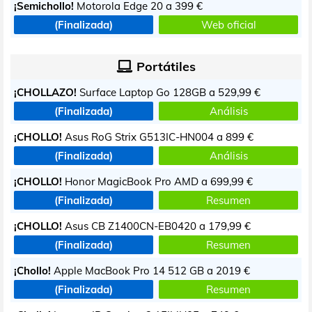
¡Semichollo!
Motorola Edge 20 a
399 €
(Finalizada)
Web oficial
Portátiles
¡CHOLLAZO!
Surface Laptop Go 128GB a
529,99 €
(Finalizada)
Análisis
¡CHOLLO!
Asus RoG Strix G513IC-HN004 a
899 €
(Finalizada)
Análisis
¡CHOLLO!
Honor MagicBook Pro AMD a
699,99 €
(Finalizada)
Resumen
¡CHOLLO!
Asus CB Z1400CN-EB0420 a
179,99 €
(Finalizada)
Resumen
¡Chollo!
Apple MacBook Pro 14 512 GB a
2019 €
(Finalizada)
Resumen