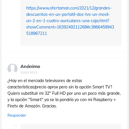
https://www.ofertaman.com/2021/12/grandes-
descuentos-en-un-portatil-dos-tvs-un-movil-
un-2-en-1-cuatro-auriculares-una-caja.html?
showComment=1639249211268#c3866459943
518967211
Anónimo
3/2/22 00:11
¿Hay en el mercado televisores de estas
características/precio aprox pero sin la opción Smart TV?
Quiero substituir mi 32" Full HD por uno un poco más grande,
y la opción "Smart" ya se la pondría yo con mi Raspberry +
Firetv de Amazón. Gracias.
Responder