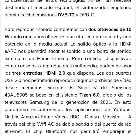
características de estas tecnologías. Al ser un televisor
destinado al mercado español, el sintonizador empleado
permite recibir emisiones
DVB-T2
y DVB-C.
Para reproducir sonido contaremos con
dos altavoces de 10
W cada uno
, unos altavoces que ofrecen una calidad y una
potencia en la media actual. La salida óptica y la HDMI
eARC nos permitirá sacar el sonido a una barra de sonido
externa o un Home Cinema. Para conectar dispositivos,
como consolas o reproductores multimedia, podremos usar
las
tres entradas HDMI 2.0
que dispone. Los dos puertos
USB 2.0 nos permitirán reproducir algunas archivos de vídeo
desde memorias externas. El SmartTV del Samsung
43AU8005 se basa en el sistema
Tizen 6.0
, propio de los
televisores Samsung de la generación de 2021. En esta
plataforma encontraremos las aplicaciones de Youtube,
Netflix, Amazon Prime Video, HBO+, Diney+. Movistar+... A
través del chip Wifi AC de doble banda o del puerto de red
ethernet. El chip Bluetooth nos permitirá emparejar el