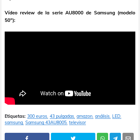
Vídeo review de la serie AU8000 de Samsung (modelo
50"):
Etiquetas:
300 euros
43 pulgadas
amazon
análisis
LED
samsung
Samsung 43AU8005
televisor