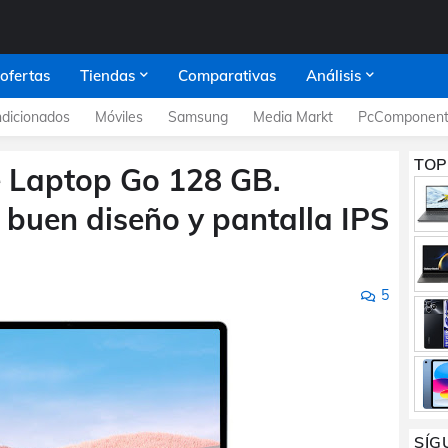
 ofertas
Tiendas
Comparativas
Análisis
dicionados
Móviles
Samsung
Media Markt
PcComponent
TOP
e Laptop Go 128 GB.
n buen diseño y pantalla IPS
5
SÍG