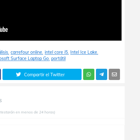
lisis
carrefour online
intel core i5
Intel Ice Lake
osoft Surface Laptop Go
portátil
Compartir el Twitter
S
ntestarán en menos de 24 horas)