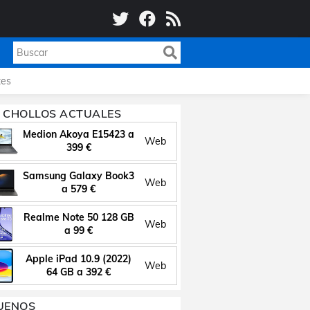
es
 CHOLLOS ACTUALES
Medion Akoya E15423 a
Web
399 €
Samsung Galaxy Book3
Web
a 579 €
Realme Note 50 128 GB
Web
a 99 €
Apple iPad 10.9 (2022)
Web
64 GB a 392 €
UENOS