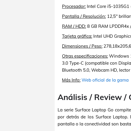
Procesador:
Intel Core i5-1035G1 
Pantalla / Resolución:
12,5" brilla
RAM / HDD:
8 GB RAM LPDDR4x /
Tarjeta gráfica:
Intel UHD Graphics
Dimensiones / Peso:
278,18x205,6
Otras especificaciones:
Windows 10
3.0 Type-C (compatible con Displ
Bluetooth 5.0, Webcam HD, lector 
Más Info:
Web oficial de la gama
Análisis / Review /
La serie Surface Laptop Go compite
por detrás de los Surface Laptop. 
pantalla o la conectividad son basta