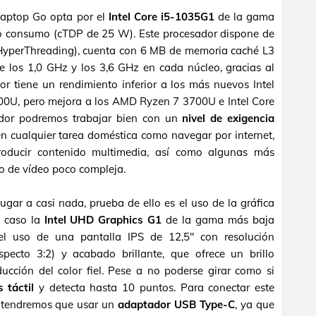
 Laptop Go opta por el
Intel Core i5-1035G1
de la gama
jo consumo (cTDP de 25 W). Este procesador dispone de
(HyperThreading), cuenta con 6 MB de memoria caché L3
e los 1,0 GHz y los 3,6 GHz en cada núcleo, gracias al
or tiene un rendimiento inferior a los más nuevos Intel
0U, pero mejora a los AMD Ryzen 7 3700U e Intel Core
ador podremos trabajar bien con un
nivel de exigencia
en cualquier tarea doméstica como navegar por internet,
eproducir contenido multimedia, así como algunas más
 o de vídeo poco compleja.
gar a casi nada, prueba de ello es el uso de la gráfica
e caso la
Intel UHD Graphics G1
de la gama más baja
r el uso de una pantalla IPS de 12,5" con resolución
pecto 3:2) y acabado brillante, que ofrece un brillo
ción del color fiel. Pese a no poderse girar como si
 táctil
y detecta hasta 10 puntos. Para conectar este
or tendremos que usar un
adaptador USB Type-C
, ya que