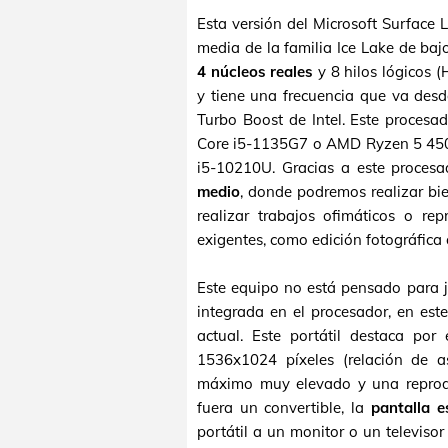
Esta versión del Microsoft Surface
media de la familia Ice Lake de ba
4 núcleos reales
y 8 hilos lógicos 
y tiene una frecuencia que va desd
Turbo Boost de Intel. Este procesad
Core i5-1135G7 o AMD Ryzen 5 450
i5-10210U. Gracias a este proces
medio
, donde podremos realizar bi
realizar trabajos ofimáticos o r
exigentes, como edición fotográfica
Este equipo no está pensado para ju
integrada en el procesador, en est
actual. Este portátil destaca po
1536x1024 píxeles (relación de as
máximo muy elevado y una reproduc
fuera un convertible, la
pantalla es
portátil a un monitor o un televis