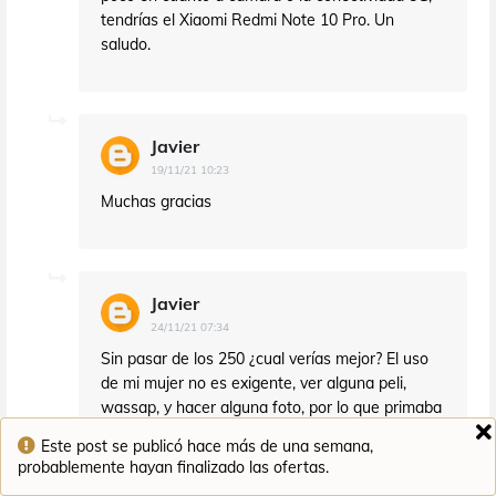
tendrías el Xiaomi Redmi Note 10 Pro. Un
saludo.
Javier
19/11/21 10:23
Muchas gracias
Javier
24/11/21 07:34
Sin pasar de los 250 ¿cual verías mejor? El uso
de mi mujer no es exigente, ver alguna peli,
wassap, y hacer alguna foto, por lo que primaba
la camará. ¿Que te parece el Realme 8 128 GB
Este post se publicó hace más de una semana,
(8 GB RAM) a 189?
probablemente hayan finalizado las ofertas.