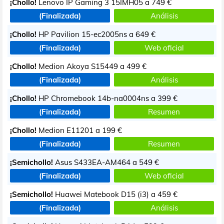
¡Chollo!
Lenovo IP Gaming 3 15IMH05 a
749 €
(Finalizada)
Análisis
¡Chollo!
HP Pavilion 15-ec2005ns a
649 €
(Finalizada)
Web oficial
¡Chollo!
Medion Akoya S15449 a
499 €
(Finalizada)
Análisis
¡Chollo!
HP Chromebook 14b-na0004ns a
399 €
(Finalizada)
Resumen
¡Chollo!
Medion E11201 a
199 €
(Finalizada)
Resumen
¡Semichollo!
Asus S433EA-AM464 a
549 €
(Finalizada)
Web oficial
¡Semichollo!
Huawei Matebook D15 (i3) a
459 €
(Finalizada)
Análisis