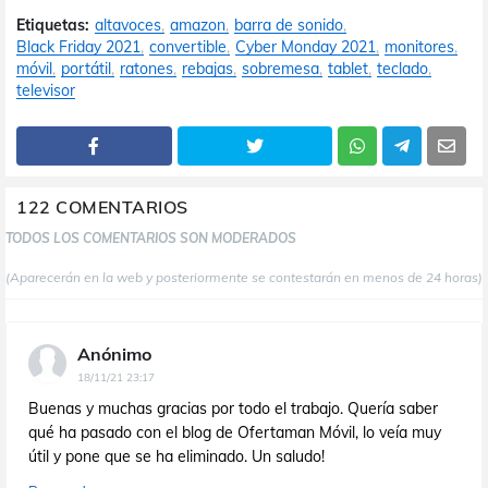
Etiquetas:
altavoces
amazon
barra de sonido
Black Friday 2021
convertible
Cyber Monday 2021
monitores
móvil
portátil
ratones
rebajas
sobremesa
tablet
teclado
televisor
122 COMENTARIOS
TODOS LOS COMENTARIOS SON MODERADOS
(Aparecerán en la web y posteriormente se contestarán en menos de 24 horas)
Anónimo
18/11/21 23:17
Buenas y muchas gracias por todo el trabajo. Quería saber
qué ha pasado con el blog de Ofertaman Móvil, lo veía muy
útil y pone que se ha eliminado. Un saludo!