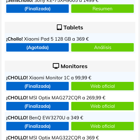
¡Semichollo!
Sony KE-75XH9005 a
1499 €
(Finalizada)
Resumen
Tablets
¡Chollo!
Xiaomi Pad 5 128 GB a
369 €
(Agotada)
Análisis
Monitores
¡CHOLLO!
Xiaomi Monitor 1C a
99,99 €
(Finalizada)
Web oficial
¡CHOLLO!
MSI Optix MAG272CQR a
269,99 €
(Finalizada)
Web oficial
¡CHOLLO!
BenQ EW3270U a
349 €
(Finalizada)
Web oficial
¡CHOLLO!
MSI Optix MAG322CQR a
369 €