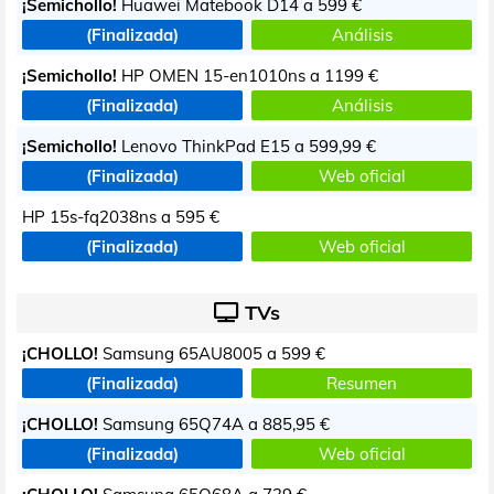
¡Semichollo!
Huawei Matebook D14 a
599 €
(Finalizada)
Análisis
¡Semichollo!
HP OMEN 15-en1010ns a
1199 €
(Finalizada)
Análisis
¡Semichollo!
Lenovo ThinkPad E15 a
599,99 €
(Finalizada)
Web oficial
HP 15s-fq2038ns a
595 €
(Finalizada)
Web oficial
TVs
¡CHOLLO!
Samsung 65AU8005 a
599 €
(Finalizada)
Resumen
¡CHOLLO!
Samsung 65Q74A a
885,95 €
(Finalizada)
Web oficial