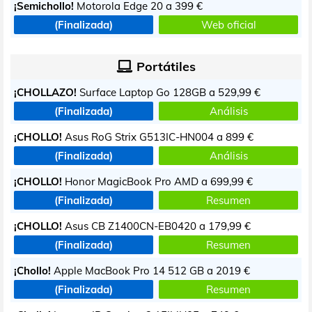
¡Semichollo!
Motorola Edge 20 a
399 €
(Finalizada)
Web oficial
Portátiles
¡CHOLLAZO!
Surface Laptop Go 128GB a
529,99 €
(Finalizada)
Análisis
¡CHOLLO!
Asus RoG Strix G513IC-HN004 a
899 €
(Finalizada)
Análisis
¡CHOLLO!
Honor MagicBook Pro AMD a
699,99 €
(Finalizada)
Resumen
¡CHOLLO!
Asus CB Z1400CN-EB0420 a
179,99 €
(Finalizada)
Resumen
¡Chollo!
Apple MacBook Pro 14 512 GB a
2019 €
(Finalizada)
Resumen