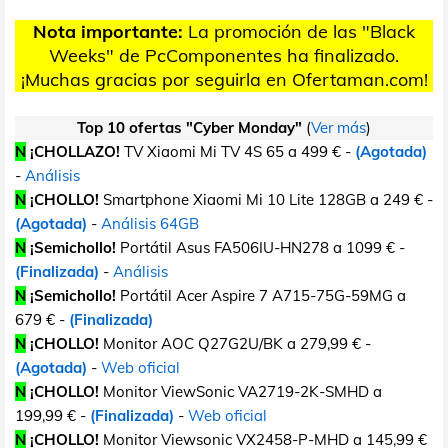
Nota importante:
La promoción de las "Black
Weeks" de PcComponentes ha finalizado.
¡Muchas gracias por seguirla en Ofertaman.com!
Top 10 ofertas "Cyber Monday"
(
Ver más
)
N
¡CHOLLAZO!
TV Xiaomi Mi TV 4S 65 a 499 € -
(Agotada)
-
Análisis
N
¡CHOLLO!
Smartphone Xiaomi Mi 10 Lite 128GB a 249 € -
(Agotada)
-
Análisis 64GB
N
¡Semichollo!
Portátil Asus FA506IU-HN278 a 1099 € -
(Finalizada)
-
Análisis
N
¡Semichollo!
Portátil Acer Aspire 7 A715-75G-59MG a
679 € -
(Finalizada)
N
¡CHOLLO!
Monitor AOC Q27G2U/BK a 279,99 € -
(Agotada)
-
Web oficial
N
¡CHOLLO!
Monitor ViewSonic VA2719-2K-SMHD a
199,99 € -
(Finalizada)
-
Web oficial
N
¡CHOLLO!
Monitor Viewsonic VX2458-P-MHD a 145,99 €