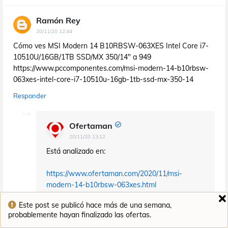
Ramón Rey
20/11/20 12:44
Cómo ves MSI Modern 14 B10RBSW-063XES Intel Core i7-
10510U/16GB/1TB SSD/MX 350/14" a 949
https://www.pccomponentes.com/msi-modern-14-b10rbsw-
063xes-intel-core-i7-10510u-16gb-1tb-ssd-mx-350-14
Responder
Ofertaman
20/11/20 13:12
Está analizado en:
https://www.ofertaman.com/2020/11/msi-
modern-14-b10rbsw-063xes.html
Este post se publicó hace más de una semana,
Ya dependerá de si se adapta o no a tus
probablemente hayan finalizado las ofertas.
necesidades.