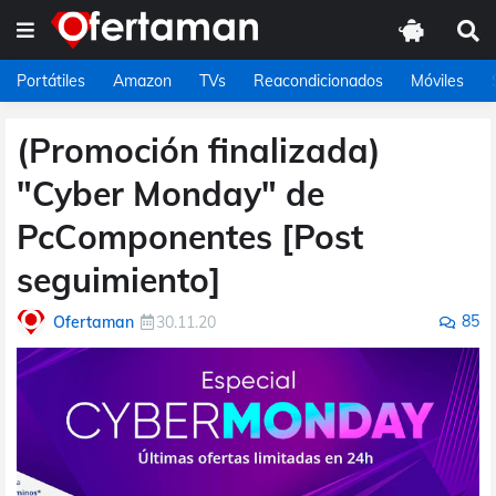
Portátiles
Amazon
TVs
Reacondicionados
Móviles
(Promoción finalizada)
"Cyber Monday" de
PcComponentes [Post
seguimiento]
85
Ofertaman
30.11.20