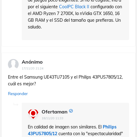
de juegos poco exigentes. Si no lo cogiste, iría a
por el siguiente
CoolPC Black II
configurado con
el AMD Ryzen 7 2700X, la nVidia GTX 1650, 16
GB RAM y el SSD del tamaño que prefieras. Un
saludo.
Anónimo
17/11/20 21:24
Entre el Samsung UE43TU7105 y el Philips 43PUS7805/12,
cuál es mejor?
Responder
Ofertaman
18/11/20 11:33
En calidad de imagen son similares. El
Philips
43PUS7805/12
cuenta con la "espectacularidad"