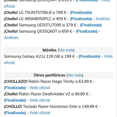
oficial
¡Chollo!
LG 75UN70706LB a 789 € -
(Finalizada)
¡Chollo!
LG 49SM8050PLC a 459 € -
(Finalizada)
-
Análisis
¡Chollo!
Samsung UE50TU7095 a 379 € -
(Finalizada)
¡Chollo!
Samsung QE55Q60T a 659 € -
(Finalizada)
-
Análisis
Móviles
(
Ver más
)
Samsung Galaxy A21s 128 GB a 199 € -
(Finalizada)
-
Web
oficial
Otros periféricos
(
Ver más
)
¡CHOLLAZO!
Ratón Razer Naga Trinity a 63,99 € -
(Finalizada)
-
Web oficial
¡Chollo!
Ratón Razer DeathAdder V2 a 49,99 € -
(Finalizada)
-
Web oficial
¡CHOLLO!
Teclado Razer Huntsman Elite a 149,99 € -
(Finalizada)
-
Web oficial