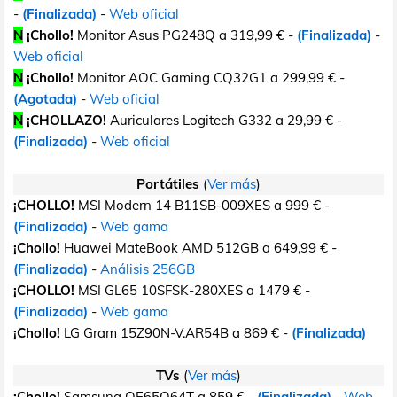
-
(Finalizada)
-
Web oficial
N
¡Chollo!
Monitor Asus PG248Q a 319,99 € -
(Finalizada)
-
Web oficial
N
¡Chollo!
Monitor AOC Gaming CQ32G1 a 299,99 € -
(Agotada)
-
Web oficial
N
¡CHOLLAZO!
Auriculares Logitech G332 a 29,99 € -
(Finalizada)
-
Web oficial
Portátiles
(
Ver más
)
¡CHOLLO!
MSI Modern 14 B11SB-009XES a 999 € -
(Finalizada)
-
Web gama
¡Chollo!
Huawei MateBook AMD 512GB a 649,99 € -
(Finalizada)
-
Análisis 256GB
¡CHOLLO!
MSI GL65 10SFSK-280XES a 1479 € -
(Finalizada)
-
Web gama
¡Chollo!
LG Gram 15Z90N-V.AR54B a 869 € -
(Finalizada)
TVs
(
Ver más
)
¡Chollo!
Samsung QE65Q64T a 859 € -
(Finalizada)
-
Web