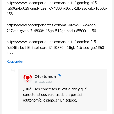
https://www.pccomponentes.com/asus-tuf-gaming-a15-
fa506ii-bq029-amd-ryzen-7-4800h-16gb-1tb-ssd-gtx-1650ti-
156
https://www.pccomponentes.com/msi-bravo-15-a4ddr-
217xes-ryzen-7-4800h-16gb-512gb-ssd-rx5500m-156
https://www.pccomponentes.com/asus-tuf-gaming-f15-
fx506lh-bq116-intel-core-i7-10870h-16gb-1tb-ssd-gtx1650-
156
Responder
Ofertaman
15/11/20 23:06
¿Qué usos concretos le vas a dar y qué
características valoras de un portátil
(autonomía, diseño...)? Un saludo.