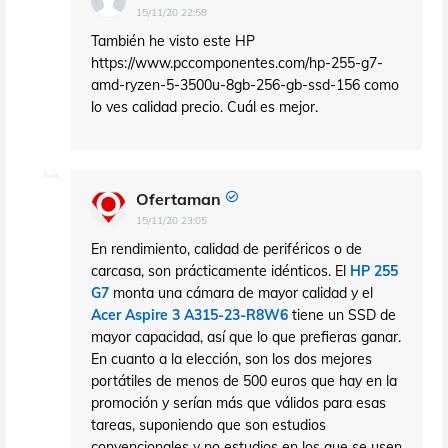
15/11/20 22:58
También he visto este HP
https://www.pccomponentes.com/hp-255-g7-
amd-ryzen-5-3500u-8gb-256-gb-ssd-156 como
lo ves calidad precio. Cuál es mejor.
Ofertaman
15/11/20 23:05
En rendimiento, calidad de periféricos o de
carcasa, son prácticamente idénticos. El
HP 255
G7
monta una cámara de mayor calidad y el
Acer Aspire 3 A315-23-R8W6
tiene un SSD de
mayor capacidad, así que lo que prefieras ganar.
En cuanto a la elección, son los dos mejores
portátiles de menos de 500 euros que hay en la
promoción y serían más que válidos para esas
tareas, suponiendo que son estudios
convencionales y no estudios en los que se usen