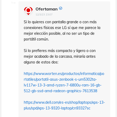
Ofertaman
12/3/23 23:07
Si lo quieres con pantalla grande o con más
conexiones físicas ese LG sí que me parece la
mejor elección posible, al no ser un tipo de
portátil común.
Si lo prefieres más compacto y ligero o con
mejor acabado de la carcasa, miraría antes
alguno de estos dos:
https://www.worten.es/productos/informatica/po
rtatiles/portatil-asus-zenbook-s-um5302ta-
lv117w-13-3-amd-ryzen-7-6800u-ram-16-gb-
512-gb-ssd-amd-radeon-graphics-7613538
https://www.dell.com/es-es/shop/laptops/xps-13-
plus/spd/xps-13-9320-laptop/cn93327sc