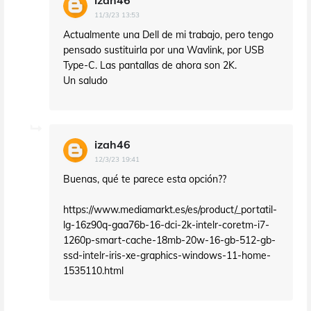
izah46
11/3/23 13:53
Actualmente una Dell de mi trabajo, pero tengo
pensado sustituirla por una Wavlink, por USB
Type-C. Las pantallas de ahora son 2K.
Un saludo
izah46
12/3/23 19:41
Buenas, qué te parece esta opción??
https://www.mediamarkt.es/es/product/_portatil-
lg-16z90q-gaa76b-16-dci-2k-intelr-coretm-i7-
1260p-smart-cache-18mb-20w-16-gb-512-gb-
ssd-intelr-iris-xe-graphics-windows-11-home-
1535110.html