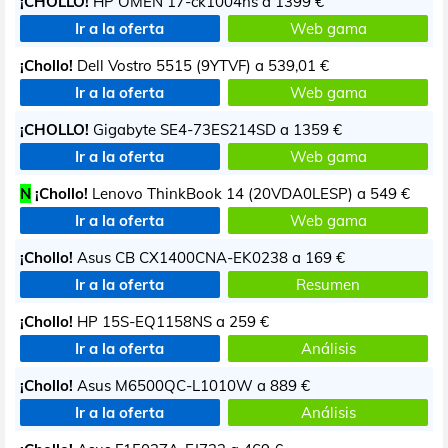
¡CHOLLO!
HP OMEN 17-ck1004ns a
1399 €
Ir a la oferta
Web gama
¡Chollo!
Dell Vostro 5515 (9YTVF) a
539,01 €
Ir a la oferta
Web gama
¡CHOLLO!
Gigabyte SE4-73ES214SD a
1359 €
Ir a la oferta
Web gama
N
¡Chollo!
Lenovo ThinkBook 14 (20VDA0LESP) a
549 €
Ir a la oferta
Web gama
¡Chollo!
Asus CB CX1400CNA-EK0238 a
169 €
Ir a la oferta
Resumen
¡Chollo!
HP 15S-EQ1158NS a
259 €
Ir a la oferta
Análisis
¡Chollo!
Asus M6500QC-L1010W a
889 €
Ir a la oferta
Análisis