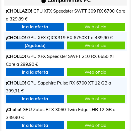
Componentes PC
¡CHOLLAZO!
GPU XFX Speedster SWFT 309 RX 6700 Core
a
329,89 €
Ir a la oferta
Web oficial
¡CHOLLO!
GPU XFX QICK319 RX 6750XT a
439,90 €
(Agotada)
Web oficial
¡CHOLLO!
GPU XFX Speedster SWFT 210 RX 6650 XT
Core a
299,90 €
Ir a la oferta
Web oficial
¡CHOLLO!
GPU Sapphire Pulse RX 6700 XT 12 GB a
399,91 €
Ir a la oferta
Web oficial
¡Chollo!
GPU Zotac RTX 3060 Twin Edge LHR 12 GB a
349,90 €
Ir a la oferta
Web oficial