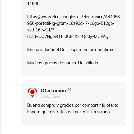
1199€.
https://www.elcorteingles.es/electronica/A44058
956-portatil-lg-gram-16z90q-i7-16gb-512gb-
ssd-16-w11/?
dclid=CO2NgpvQ1_0CFcX21Qody-MCWQ
Me hizo dudar el Dell, espero no arrepentirme.
Muchas gracias de nuevo. Un salludo
Ofertaman
13/3/23 22:56
Buena compra y gracias por compartir la oferta!
Espero que disfrutes del portátil. Un saludo.