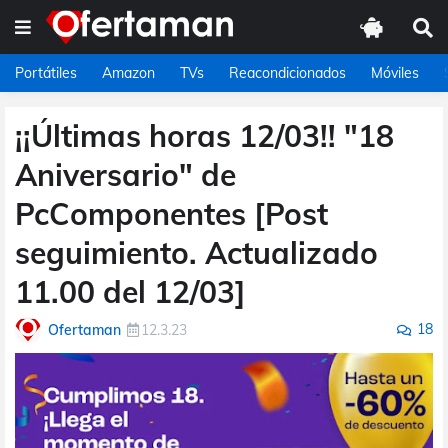
Portátiles
Amazon
TVs
Reacondicionados
Móviles
¡¡Últimas horas 12/03!! "18
Aniversario" de
PcComponentes [Post
seguimiento. Actualizado
11.00 del 12/03]
18
Ofertaman
12.3.23