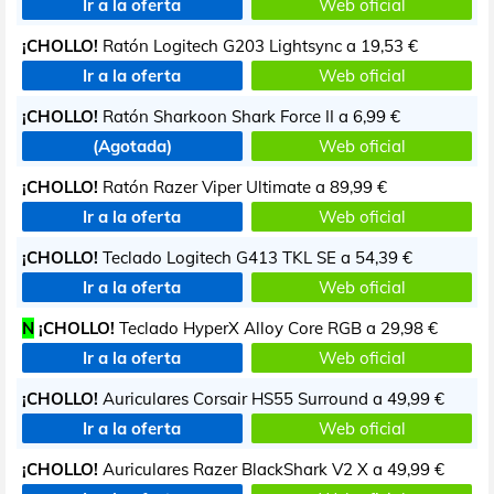
Ir a la oferta
Web oficial
¡CHOLLO!
Ratón Logitech G203 Lightsync a
19,53 €
Ir a la oferta
Web oficial
¡CHOLLO!
Ratón Sharkoon Shark Force II a
6,99 €
(Agotada)
Web oficial
¡CHOLLO!
Ratón Razer Viper Ultimate a
89,99 €
Ir a la oferta
Web oficial
¡CHOLLO!
Teclado Logitech G413 TKL SE a
54,39 €
Ir a la oferta
Web oficial
N
¡CHOLLO!
Teclado HyperX Alloy Core RGB a
29,98 €
Ir a la oferta
Web oficial
¡CHOLLO!
Auriculares Corsair HS55 Surround a
49,99 €
Ir a la oferta
Web oficial
¡CHOLLO!
Auriculares Razer BlackShark V2 X a
49,99 €