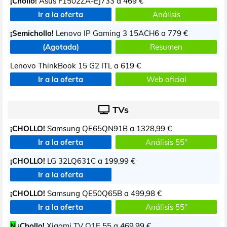
¡Chollo!
Asus F1502ZA-EJ733 a
469 €
Ir a la oferta
Análisis
¡Semichollo!
Lenovo IP Gaming 3 15ACH6 a
779 €
(Agotada)
Resumen
Lenovo ThinkBook 15 G2 ITL a
619 €
Ir a la oferta
Web oficial
TVs
¡CHOLLO!
Samsung QE65QN91B a
1328,99 €
Ir a la oferta
Análisis 55"
¡CHOLLO!
LG 32LQ631C a
199,99 €
Ir a la oferta
¡CHOLLO!
Samsung QE50Q65B a
499,98 €
Ir a la oferta
Análisis 55"
N
¡Chollo!
Xiaomi TV Q1E 55 a
469,99 €