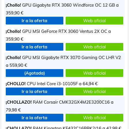
¡Chollo!
GPU Gigabyte RTX 3060 Windforce OC 12 GB a
359,90 €
Ir a la oferta
Web oficial
¡Chollo!
GPU MSI GeForce RTX 3060 Ventus 2X OC a
359,90 €
Ir a la oferta
Web oficial
¡Chollo!
GPU MSI Gigabyte RTX 3070 Gaming OC LHR V2
a
559,90 €
(Agotada)
Web oficial
¡CHOLLO!
CPU Intel Core i3-10105F a
64,94 €
Ir a la oferta
Web oficial
¡CHOLLAZO!
RAM Corsair CMK32GX4M2E3200C16 a
79,98 €
Ir a la oferta
Web oficial
¡CHOLLAZO!
RAM Kingston KF432C16BBK2/16 a
42,98 €