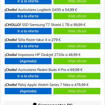
Ir a la oferta
Web oficial
¡Chollo!
Auriculares Logitech G435 a
54,99 €
Ir a la oferta
Web oficial
¡CHOLLO!
SSD Samsung T7 Shield 1 TB a
99,99 €
Ir a la oferta
Web oficial
¡Chollo!
Silla Razer Iskur X a
279 €
Ir a la oferta
Web oficial
¡Chollo!
Impresora HP DeskJet 2720e a
48,99 €
(Agotada)
Web oficial
¡Chollo!
Auriculares Redmi Buds 4 Pro a
69,99 €
Ir a la oferta
Web oficial
¡Chollo!
Reloj Apple Watch Series 7 Nike a
478,99 €
(Agotada)
Web oficial