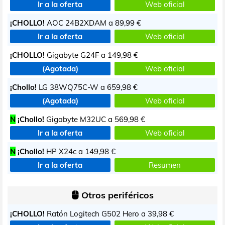
Ir a la oferta
Web oficial
¡CHOLLO!
AOC 24B2XDAM a
89,99 €
Ir a la oferta
Web oficial
¡CHOLLO!
Gigabyte G24F a
149,98 €
(Agotada)
Web oficial
¡Chollo!
LG 38WQ75C-W a
659,98 €
(Agotada)
Web oficial
N
¡Chollo!
Gigabyte M32UC a
569,98 €
Ir a la oferta
Web oficial
N
¡Chollo!
HP X24c a
149,98 €
Ir a la oferta
Resumen
Otros periféricos
¡CHOLLO!
Ratón Logitech G502 Hero a
39,98 €