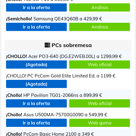
Ir a la oferta
Análisis
¡Semichollo!
Samsung QE43Q60B a
429,99 €
Ir a la oferta
Análisis
PCs sobremesa
¡CHOLLO!
Acer PO3-640 (DG.E2WEB.00L) a
1299,99 €
(Agotada)
Web oficial
¡CHOLLO! PC PcCom Gold Elite Limited Ed. a
1199 €
(Agotada)
¡Chollo!
HP Pavilion TG01-2066ns a
899,99 €
Ir a la oferta
Web oficial
¡Chollo!
Asus U500MA-75700G0090 a
549,99 €
Ir a la oferta
Web gama
¡Chollo!
PcCom Basic Home 2100 a
349 €