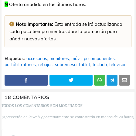
N
Oferta añadida en las últimas horas.
Nota importante:
Esta entrada se irá actualizando
cada poco tiempo mientras dure la promoción para
añadir nuevas ofertas...
Etiquetas:
accesorios
monitores
móvil
pccomponentes
portátil
ratones
rebajas
sobremesa
tablet
teclado
televisor
18 COMENTARIOS
TODOS LOS COMENTARIOS SON MODERADOS
(Aparecerán en la web y posteriormente se contestarán en menos de 24 horas)