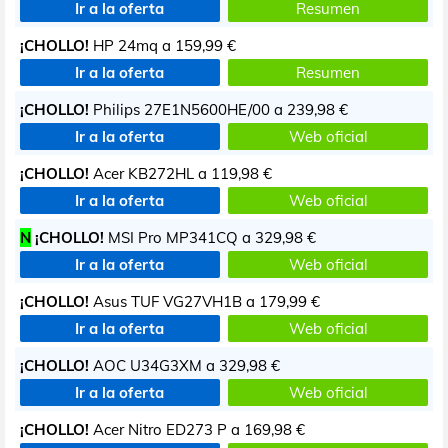
Ir a la oferta
Resumen
¡CHOLLO!
HP 24mq a
159,99 €
Ir a la oferta
Resumen
¡CHOLLO!
Philips 27E1N5600HE/00 a
239,98 €
Ir a la oferta
Web oficial
¡CHOLLO!
Acer KB272HL a
119,98 €
Ir a la oferta
Web oficial
N
¡CHOLLO!
MSI Pro MP341CQ a
329,98 €
Ir a la oferta
Web oficial
¡CHOLLO!
Asus TUF VG27VH1B a
179,99 €
Ir a la oferta
Web oficial
¡CHOLLO!
AOC U34G3XM a
329,98 €
Ir a la oferta
Web oficial
¡CHOLLO!
Acer Nitro ED273 P a
169,98 €