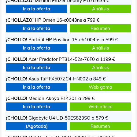
¡CHOLLAZO!
Medion Erazer Deputy P10 a
639 €
Ir a la oferta
Análisis
¡CHOLLAZO!
HP Omen 16-c0043ns a
799 €
Ir a la oferta
Resumen
¡CHOLLO!
Portátil HP Pavilion 15-eh1004ns a
599 €
Ir a la oferta
Análisis
¡CHOLLO!
Acer Predator PT314-52s-76F0 a
1199 €
Ir a la oferta
Análisis
¡CHOLLO!
Asus TuF FX507ZC4-HN002 a
849 €
Ir a la oferta
Web gama
¡CHOLLO!
Medion Akoya E14301 a
299 €
Ir a la oferta
Web oficial
¡CHOLLO!
Gigabyte U4 UD-50ES823SO a
579 €
(Agotada)
Resumen