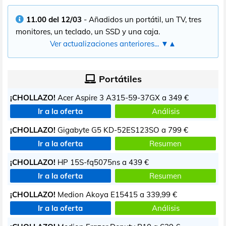
11.00 del 12/03
- Añadidos un portátil, un TV, tres
monitores, un teclado, un SSD y una caja.
Ver actualizaciones anteriores... ▼▲
Portátiles
¡CHOLLAZO!
Acer Aspire 3 A315-59-37GX a
349 €
Ir a la oferta
Análisis
¡CHOLLAZO!
Gigabyte G5 KD-52ES123SO a
799 €
Ir a la oferta
Resumen
¡CHOLLAZO!
HP 15S-fq5075ns a
439 €
Ir a la oferta
Resumen
¡CHOLLAZO!
Medion Akoya E15415 a
339,99 €
Ir a la oferta
Análisis