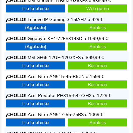
¡CHOLLO!
MSI Modern 15 B5M-036XES a
539,99 €
Ir a la oferta
Web gama
¡CHOLLO!
Lenovo IP Gaming 3 15IAH7 a
929 €
(Agotada)
Análisis
¡CHOLLO!
Gigabyte KE4-72ES314SD a
1099,99 €
(Agotada)
Análisis
¡CHOLLO!
MSI GF66 12UE-1203XES a
899,99 €
Ir a la oferta
Resumen
¡CHOLLO!
Acer Nitro AN515-45-R6CN a
1599 €
Ir a la oferta
Resumen
¡CHOLLO!
Acer Predator PH315-54-73HX a
1229 €
Ir a la oferta
Resumen
¡CHOLLO!
Acer Nitro AN517-55-75RS a
1069 €
Ir a la oferta
Análisis