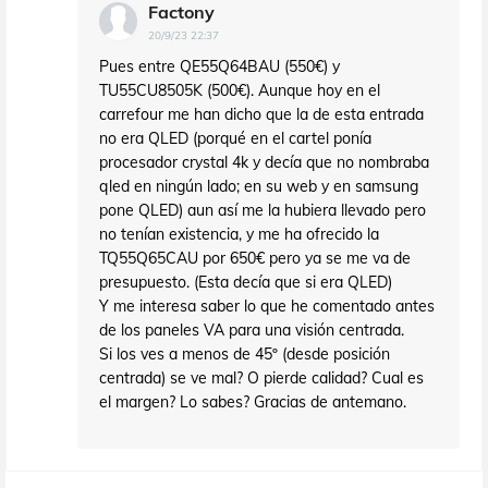
Factony
20/9/23 22:37
Pues entre QE55Q64BAU (550€) y
TU55CU8505K (500€). Aunque hoy en el
carrefour me han dicho que la de esta entrada
no era QLED (porqué en el cartel ponía
procesador crystal 4k y decía que no nombraba
qled en ningún lado; en su web y en samsung
pone QLED) aun así me la hubiera llevado pero
no tenían existencia, y me ha ofrecido la
TQ55Q65CAU por 650€ pero ya se me va de
presupuesto. (Esta decía que si era QLED)
Y me interesa saber lo que he comentado antes
de los paneles VA para una visión centrada.
Si los ves a menos de 45º (desde posición
centrada) se ve mal? O pierde calidad? Cual es
el margen? Lo sabes? Gracias de antemano.