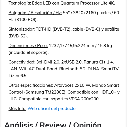
Tecnología:
Edge LED con Quantum Processor Lite 4K.
Pulgadas / Resolución / Hz:
55" / 3840x2160 píxeles / 60
Hz (3100 PQI).
Sintonizador:
TDT-HD (DVB-T2), cable (DVB-C) y satélite
(DVB-S2).
Dimensiones / Peso:
1232,1x745,9x224 mm / 15,8 kg
(incluido el soporte).
Conectividad:
3xHDMI 2.0. 2xUSB 2.0. Ranura CI+ 1.4.
LAN. Wifi AC Dual-Band. Bluetooth 5.2. DLNA. SmartTV
Tizen 6.5.
Otras especificaciones:
Altavoces 2x10 W. Mando Smart
Control (Samsung TM2280E). Compatible con HDR10+ y
HLG. Compatible con soportes VESA 200x200.
Más Info:
Web oficial del producto
Análisis / Review / Opinión