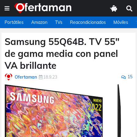
Portátiles
Amazon
TVs
Reacondicionados
Móviles
Samsung 55Q64B. TV 55"
de gama media con panel
VA brillante
15
Ofertaman
18.9.23