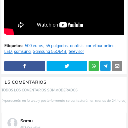
Etiquetas:
500 euros
55 pulgadas
análisis
carrefour online
LED
samsung
Samsung 55Q64B
televisor
15 COMENTARIOS
TODOS LOS COMENTARIOS SON MODERADOS
(Aparecerán en la web y posteriormente se contestarán en menos de 24 horas)
Samu
28/11/22 18:13