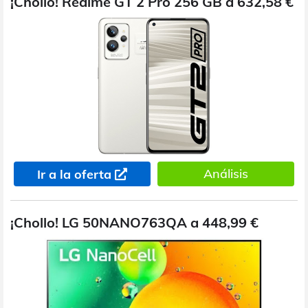
¡Chollo! Realme GT 2 Pro 256 GB a 632,58 €
Análisis
Ir a la oferta
¡Chollo! LG 50NANO763QA a 448,99 €