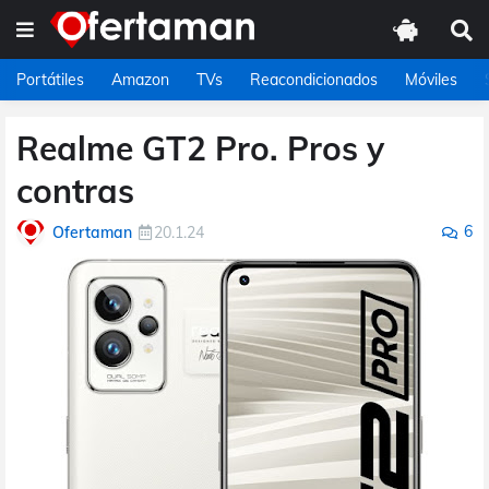
Portátiles
Amazon
TVs
Reacondicionados
Móviles
Realme GT2 Pro. Pros y
contras
6
Ofertaman
20.1.24