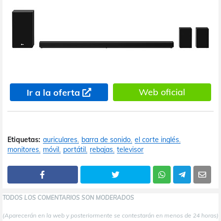
Web oficial
Ir a la oferta
Etiquetas:
auriculares
barra de sonido
el corte inglés
monitores
móvil
portátil
rebajas
televisor
TODOS LOS COMENTARIOS SON MODERADOS
(Aparecerán en la web y posteriormente se contestarán en menos de 24 horas)