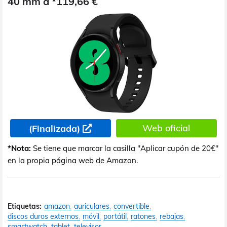
40 mm a *119,66 €
Web oficial
(Finalizada)
*Nota:
Se tiene que marcar la casilla "Aplicar cupón de 20€"
en la propia página web de Amazon.
Etiquetas:
amazon
auriculares
convertible
discos duros externos
móvil
portátil
ratones
rebajas
smartwatch
tablet
televisor