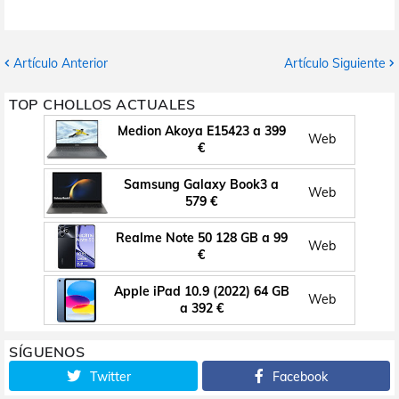
Artículo Anterior
Artículo Siguiente
TOP CHOLLOS ACTUALES
Medion Akoya E15423 a 399
Web
€
Samsung Galaxy Book3 a
Web
579 €
Realme Note 50 128 GB a 99
Web
€
Apple iPad 10.9 (2022) 64 GB
Web
a 392 €
SÍGUENOS
Twitter
Facebook