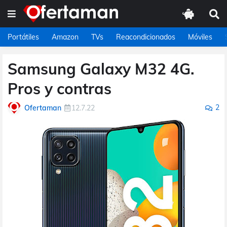
Portátiles
Amazon
TVs
Reacondicionados
Móviles
Samsung Galaxy M32 4G.
Pros y contras
2
Ofertaman
12.7.22