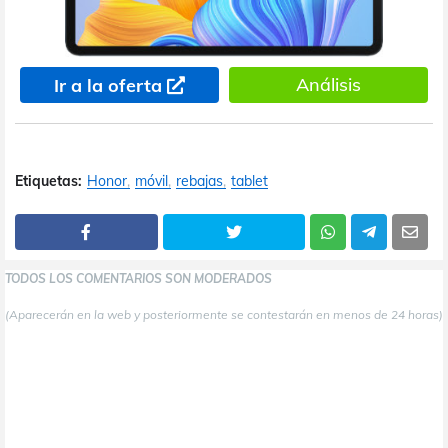
Análisis
Ir a la oferta
Etiquetas:
Honor
móvil
rebajas
tablet
TODOS LOS COMENTARIOS SON MODERADOS
(Aparecerán en la web y posteriormente se contestarán en menos de 24 horas)