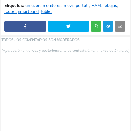
Etiquetas:
amazon
monitores
móvil
portátil
RAM
rebajas
router
smartband
tablet
TODOS LOS COMENTARIOS SON MODERADOS
(Aparecerán en la web y posteriormente se contestarán en menos de 24 horas)