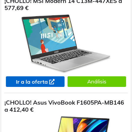
¡CHOLLO! MSI Modern 14 C13M-447XES a
577,69 €
Análisis
Ir a la oferta
¡CHOLLO! Asus VivoBook F1605PA-MB146
a 412,40 €