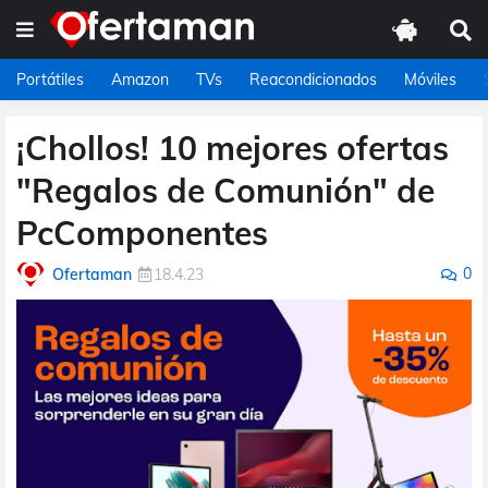
Portátiles
Amazon
TVs
Reacondicionados
Móviles
¡Chollos! 10 mejores ofertas
"Regalos de Comunión" de
PcComponentes
0
Ofertaman
18.4.23