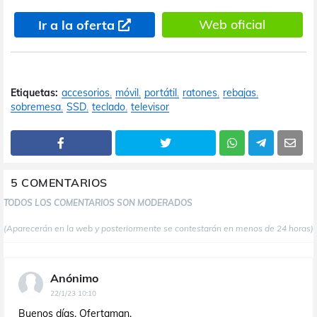
Web oficial
Ir a la oferta
Etiquetas:
accesorios
móvil
portátil
ratones
rebajas
sobremesa
SSD
teclado
televisor
5 COMENTARIOS
TODOS LOS COMENTARIOS SON MODERADOS
(Aparecerán en la web y posteriormente se contestarán en menos de 24 horas)
Anónimo
22/1/23 10:10
Buenos días, Ofertaman.