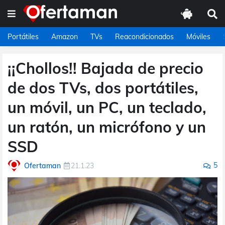
Portátiles
Amazon
TVs
Reacondicionados
Móviles
¡¡Chollos!! Bajada de precio
de dos TVs, dos portátiles,
un móvil, un PC, un teclado,
un ratón, un micrófono y un
SSD
5
Ofertaman
21.1.23