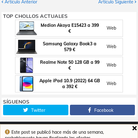
Artículo Anterior
Artículo Siguiente
TOP CHOLLOS ACTUALES
Medion Akoya E15423 a 399
Web
€
Samsung Galaxy Book3 a
Web
579 €
Realme Note 50 128 GB a 99
Web
€
Apple iPad 10.9 (2022) 64 GB
Web
a 392 €
SÍGUENOS
Twitter
Facebook
Este post se publicó hace más de una semana,
Inicio
Contacto
Aviso legal
Política de cookies