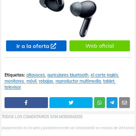
Web oficial
Ir a la oferta
Etiquetas:
altavoces
auriculares bluetooth
el corte inglés
monitores
móvil
rebajas
reproductor multimedia
tablet
televisor
TODOS LOS COMENTARIOS SON MODERADOS
(Aparecerán en la web y posteriormente se contestarán en menos de 24 horas)