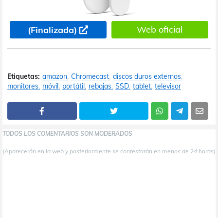
Web oficial
(Finalizada)
Etiquetas:
amazon
Chromecast
discos duros externos
monitores
móvil
portátil
rebajas
SSD
tablet
televisor
TODOS LOS COMENTARIOS SON MODERADOS
(Aparecerán en la web y posteriormente se contestarán en menos de 24 horas)