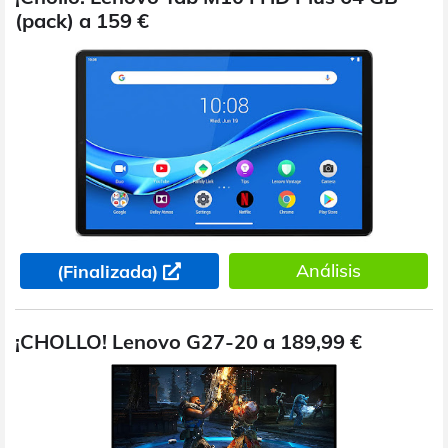
(pack) a 159 €
Análisis
(Finalizada)
¡CHOLLO! Lenovo G27-20 a 189,99 €