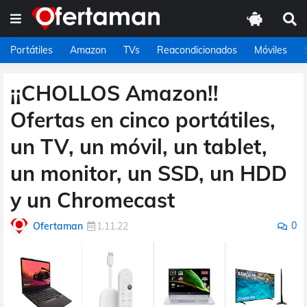
Portátiles
Amazon
TVs
Reacondicionados
Móviles
¡¡CHOLLOS Amazon!!
Ofertas en cinco portátiles,
un TV, un móvil, un tablet,
un monitor, un SSD, un HDD
y un Chromecast
0
Ofertaman
1.11.22