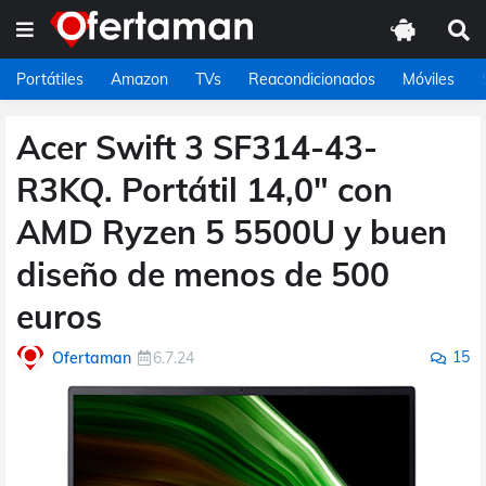
Portátiles
Amazon
TVs
Reacondicionados
Móviles
Acer Swift 3 SF314-43-
R3KQ. Portátil 14,0" con
AMD Ryzen 5 5500U y buen
diseño de menos de 500
euros
15
Ofertaman
6.7.24