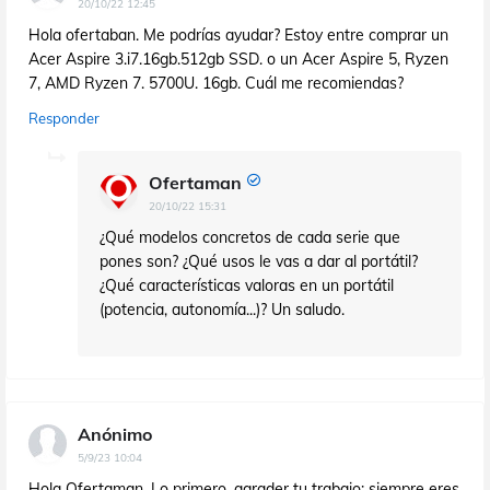
20/10/22 12:45
Hola ofertaban. Me podrías ayudar? Estoy entre comprar un
Acer Aspire 3.i7.16gb.512gb SSD. o un Acer Aspire 5, Ryzen
7, AMD Ryzen 7. 5700U. 16gb. Cuál me recomiendas?
Responder
Ofertaman
20/10/22 15:31
¿Qué modelos concretos de cada serie que
pones son? ¿Qué usos le vas a dar al portátil?
¿Qué características valoras en un portátil
(potencia, autonomía...)? Un saludo.
Anónimo
5/9/23 10:04
Hola Ofertaman. Lo primero, agrader tu trabajo; siempre eres