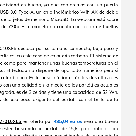
onectividad es buena, ya que contaremos con un puerto
USB 3.0 Type-A, un chip inalámbrico Wifi AX de doble
r de tarjetas de memoria MicroSD. La webcam está sobre
n de
720p
. Este modelo no cuenta con lector de huellas
010XES destaca por su tamaño compacto, bajo peso y
rficies, en este caso de color gris carbono. El sistema de
nte como para mantener unas buenas temperaturas en el
. El teclado no dispone de apartado numérico pero sí
color blanco. En la base inferior están los dos altavoces
o con una calidad en la media de los portátiles actuales
ntegrada, es de 3 celdas y tiene una capacidad de 52 Wh,
s
de uso poco exigente del portátil con el brillo de la
5M-010XES
en oferta por
495,04 euros
sera una buena
e estén buscando un portátil de 15,6" para trabajar con
 un buen diseño y con posibilidades de expandir la