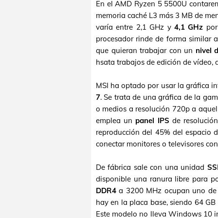
En el AMD Ryzen 5 5500U contare
memoria caché L3 más 3 MB de memo
varía entre 2,1 GHz y
4,1 GHz
por 
procesador rinde de forma similar
que quieran trabajar con un
nivel 
hsata trabajos de edición de vídeo,
MSI ha optado por usar la gráfica in
7
. Se trata de una gráfica de la ga
o medios a resolución 720p a aquel
emplea un
panel IPS
de resolución
reproducción del 45% del espacio d
conectar monitores o televisores con
De fábrica sale con una unidad
SS
disponible una ranura libre para p
DDR4
a 3200 MHz ocupan uno de l
hay en la placa base, siendo 64 GB
Este modelo no lleva Windows 10 in