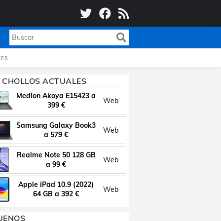
es
 CHOLLOS ACTUALES
Medion Akoya E15423 a
Web
399 €
Samsung Galaxy Book3
Web
a 579 €
Realme Note 50 128 GB
Web
a 99 €
Apple iPad 10.9 (2022)
Web
64 GB a 392 €
UENOS