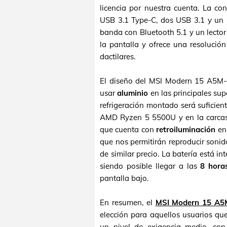
licencia por nuestra cuenta. La c
USB 3.1 Type-C, dos USB 3.1 y un 
banda con Bluetooth 5.1 y un lecto
la pantalla y ofrece una resolució
dactilares.
El diseño del MSI Modern 15 A5M-
usar
aluminio
en las principales supe
refrigeración montado será suficie
AMD Ryzen 5 5500U y en la carcasa
que cuenta con
retroiluminación
en 
que nos permitirán reproducir sonid
de similar precio. La batería está i
siendo posible llegar a las
8 hora
pantalla bajo.
En resumen, el
MSI Modern 15 A
elección para aquellos usuarios qu
un nivel de exigencia medio, con