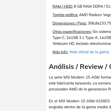
RAM / HDD:
8 GB RAM DDR4 / 51
Tarjeta gráfica:
AMD Radeon Vega 7
Dimensiones / Peso:
356,8x233,75x
Otras especificaciones:
Sin sistema
Type-C, 2xUSB 3.1 Type-A, 1xUSB 
Webcam HD, teclado retroiluminado
Más Info:
Web oficial de la gama
Análisis / Review /
La serie MSI Modern 15 A5M forma
este fabricante taiwanés. La nomen
procesador AMD de la generacion R
En el MSI Modern 15 A5M-010XES s
engloba dentro de la gama media d