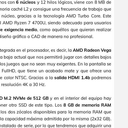
mos con
6 núcleos
y 12 hilos lógicos, viene con 8 MB de
ria caché L2 y consigue una frecuencia de trabajo que
núcleo, gracias a la tecnología AMD Turbo Core. Este
 al AMD Ryzen 7 4700U, siendo adecuado para usuarios
de exigencia medio
, como aquéllos que quieran realizar
 diseño gráfico o CAD de manera no profesional.
tegrada en el procesador, es decir, la
AMD Radeon Vega
ma baja actual que nos permitirá jugar con detalles bajos
los juegos que no sean muy exigentes. En la pantalla se
 FullHD, que tiene un acabado mate y que ofrece una
e color NTSC. Gracias a la
salida HDMI 1.4b
podremos
 resolución 4K a 30 Hz.
D M.2 NVMe de 512 GB
y en el interior del equipo hay
oner otro SSD de este tipo. Los
8 GB de memoria RAM
os dos zócalos disponibles para la memoria RAM que
 la capacidad máxima admitida por la misma (2x32 GB).
stalado de serie, por lo que tendremos que adquirir una