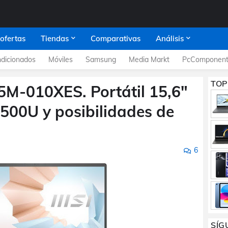
 ofertas
Tiendas
Comparativas
Análisis
dicionados
Móviles
Samsung
Media Markt
PcComponent
TOP
M-010XES. Portátil 15,6"
00U y posibilidades de
6
SÍG