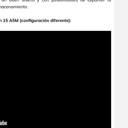
macenamiento.
n 15 A5M (configuración diferente):