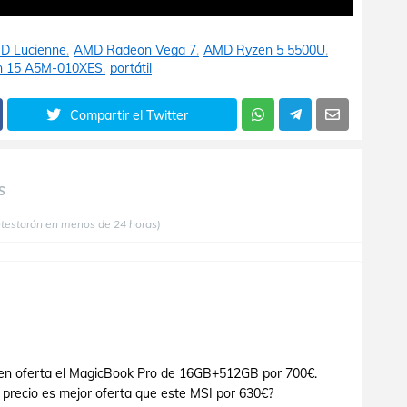
D Lucienne
AMD Radeon Vega 7
AMD Ryzen 5 5500U
n 15 A5M-010XES
portátil
Compartir el Twitter
S
ntestarán en menos de 24 horas)
en oferta el MagicBook Pro de 16GB+512GB por 700€.
 precio es mejor oferta que este MSI por 630€?