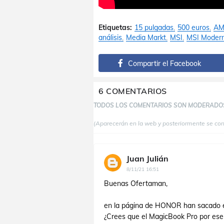
Etiquetas:
15 pulgadas
500 euros
AM
análisis
Media Markt
MSI
MSI Moder
Compartir el Facebook
6 COMENTARIOS
TODOS LOS COMENTARIOS SON MODERADO
(Aparecerán en la web y posteriormente se co
Juan Julián
8/11/21 16:51
Buenas Ofertaman,
en la página de HONOR han sacado 
¿Crees que el MagicBook Pro por ese