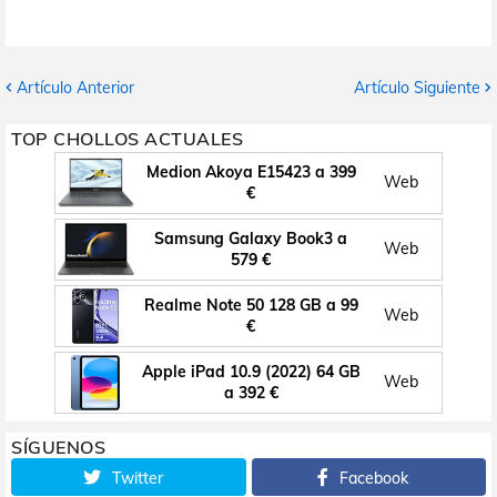
Artículo Anterior
Artículo Siguiente
TOP CHOLLOS ACTUALES
Medion Akoya E15423 a 399
Web
€
Samsung Galaxy Book3 a
Web
579 €
Realme Note 50 128 GB a 99
Web
€
Apple iPad 10.9 (2022) 64 GB
Web
a 392 €
SÍGUENOS
Twitter
Facebook