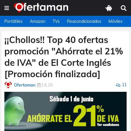
Portátiles
Amazon
TVs
Reacondicionados
Móviles
¡¡Chollos!! Top 40 ofertas
promoción "Ahórrate el 21%
de IVA" de El Corte Inglés
[Promoción finalizada]
11
Ofertaman
1.6.19