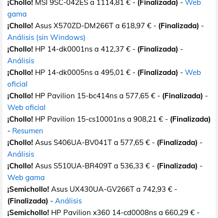
¡Chollo!
MSI 9SC-042ES a 1114,81 € -
(Finalizada)
-
Web
gama
¡Chollo!
Asus X570ZD-DM266T a 618,97 € -
(Finalizada)
-
Análisis (sin Windows)
¡Chollo!
HP 14-dk0001ns a 412,37 € -
(Finalizada)
-
Análisis
¡Chollo!
HP 14-dk0005ns a 495,01 € -
(Finalizada)
-
Web
oficial
¡Chollo!
HP Pavilion 15-bc414ns a 577,65 € -
(Finalizada)
-
Web oficial
¡Chollo!
HP Pavilion 15-cs10001ns a 908,21 € -
(Finalizada)
-
Resumen
¡Chollo!
Asus S406UA-BV041T a 577,65 € -
(Finalizada)
-
Análisis
¡Chollo!
Asus S510UA-BR409T a 536,33 € -
(Finalizada)
-
Web gama
¡Semichollo!
Asus UX430UA-GV266T a 742,93 € -
(Finalizada)
-
Análisis
¡Semichollo!
HP Pavilion x360 14-cd0008ns a 660,29 € -