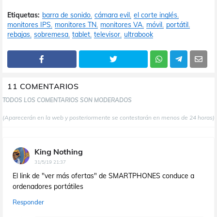
Etiquetas:
barra de sonido
cámara evil
el corte inglés
monitores IPS
monitores TN
monitores VA
móvil
portátil
rebajas
sobremesa
tablet
televisor
ultrabook
11 COMENTARIOS
TODOS LOS COMENTARIOS SON MODERADOS
(Aparecerán en la web y posteriormente se contestarán en menos de 24 horas)
King Nothing
31/5/19 21:37
El link de "ver más ofertas" de SMARTPHONES conduce a
ordenadores portátiles
Responder