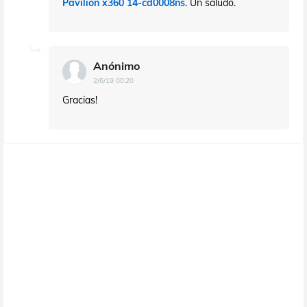
Pavilion x360 14-cd0008ns
. Un saludo.
Anónimo
2/6/19 00:20
Gracias!