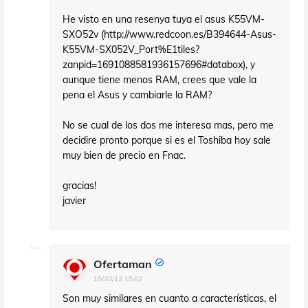
He visto en una resenya tuya el asus K55VM-
SXO52v (http://www.redcoon.es/B394644-Asus-
K55VM-SX052V_Port%E1tiles?
zanpid=1691088581936157696#databox), y
aunque tiene menos RAM, crees que vale la
pena el Asus y cambiarle la RAM?
No se cual de los dos me interesa mas, pero me
decidire pronto porque si es el Toshiba hoy sale
muy bien de precio en Fnac.
gracias!
javier
Ofertaman
10/10/12 15:02
Son muy similares en cuanto a características, el