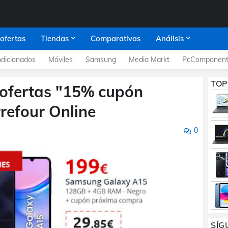
 ofertas
Tiendas
Comparativas
Análisis
dicionados
Móviles
Samsung
Media Markt
PcComponent
TOP
s ofertas "15% cupón
efour Online
0
SÍG