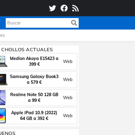
es
 CHOLLOS ACTUALES
Medion Akoya E15423 a
Web
399 €
Samsung Galaxy Book3
Web
a 579 €
Realme Note 50 128 GB
Web
a 99 €
Apple iPad 10.9 (2022)
Web
64 GB a 392 €
UENOS