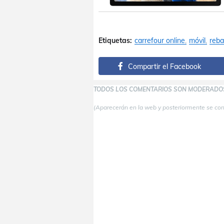
Etiquetas:
carrefour online
móvil
reba
Compartir el Facebook
TODOS LOS COMENTARIOS SON MODERADO
(Aparecerán en la web y posteriormente se co