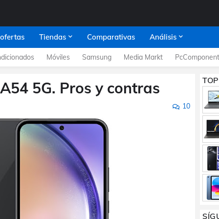
 ofertas
Tiendas
Comparativas
Análisis
dicionados
Móviles
Samsung
Media Markt
PcComponent
TOP
54 5G. Pros y contras
10
SÍG