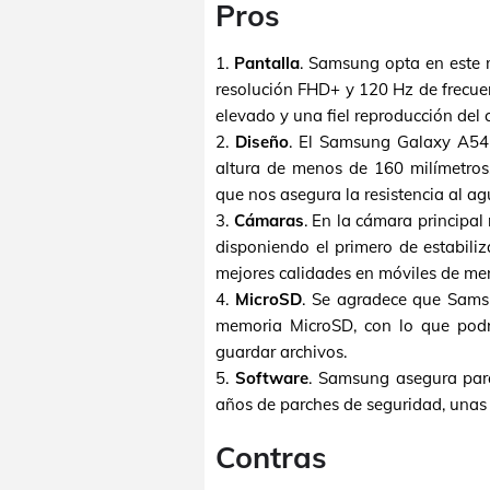
Pros
1.
Pantalla
. Samsung opta en este 
resolución FHD+ y 120 Hz de frecuen
elevado y una fiel reproducción del c
2.
Diseño
. El Samsung Galaxy A54
altura de menos de 160 milímetros.
que nos asegura la resistencia al a
3.
Cámaras
. En la cámara principal
disponiendo el primero de estabili
mejores calidades en móviles de me
4.
MicroSD
. Se agradece que Samsu
memoria MicroSD, con lo que podr
guardar archivos.
5.
Software
. Samsung asegura para
años de parches de seguridad, unas 
Contras