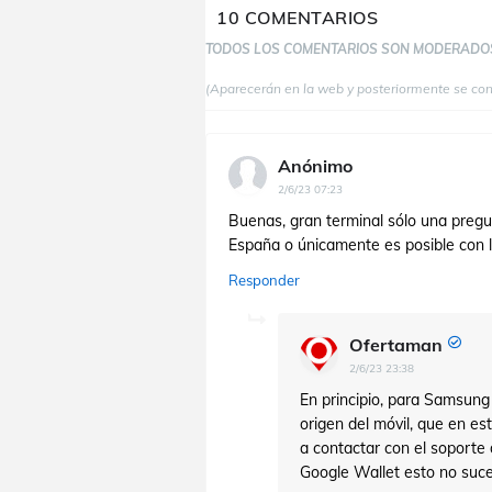
10 COMENTARIOS
TODOS LOS COMENTARIOS SON MODERADO
(Aparecerán en la web y posteriormente se co
Anónimo
2/6/23 07:23
Buenas, gran terminal sólo una pregu
España o únicamente es posible con l
Responder
Ofertaman
2/6/23 23:38
En principio, para Samsung 
origen del móvil, que en es
a contactar con el soporte
Google Wallet esto no suce