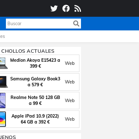
es
 CHOLLOS ACTUALES
Medion Akoya E15423 a
Web
399 €
Samsung Galaxy Book3
Web
a 579 €
Realme Note 50 128 GB
Web
a 99 €
Apple iPad 10.9 (2022)
Web
64 GB a 392 €
UENOS