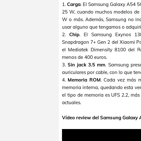
1.
Carga
. El Samsung Galaxy A54 5G
25 W, cuando muchos modelos de e
W o más. Además, Samsung no incl
usar alguno que tengamos o adquiri
2.
Chip
. El Samsung Exynos 138
Snapdragon 7+ Gen 2 del Xiaomi P
el Mediatek Dimensity 8100 del R
menos de 400 euros.
3.
Sin jack 3.5 mm
. Samsung presc
auriculares por cable, con lo que t
4.
Memoria ROM
. Cada vez más m
memoria interna, quedando esta v
el tipo de memoria es UFS 2.2, más
actuales.
Vídeo review del Samsung Galaxy 