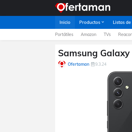
Inicio
Productos
Listas de
Portátiles
Amazon
TVs
Reacon
Samsung Galaxy A
Ofertaman
9.3.24