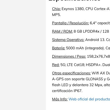
Chip:
Exynos 1380, CPU Cortex-A
MP5.
Pantalla / Resolución:
6,4" capaci
RAM / ROM:
8 GB LPDDR4x / 128 
Sistema Operativo:
Android 13. C
Batería:
5000 mAh (integrada). Ca
Dimensiones / Peso:
158,2x76,7x8
Red:
5G; LTE Cat18; HSDPA+. Dua
Otras especificaciones:
Wifi AX Du
A-GPS con soporte GLONASS y Gali
flash LED y delantera 32 Mpx, alta
certificación IP67.
Más Info:
Web oficial del product