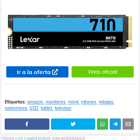
Web oficial
Ir a la oferta
Etiquetas:
amazon
monitores
móvil
ratones
rebajas
sobremesa
SSD
tablet
televisor
TODOS LOS COMENTARIOS SON MODERADOS