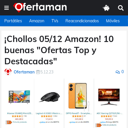
Portátiles
Amazon
TVs
Reacondicionados
Móviles
¡Chollos 05/12 Amazon! 10
buenas "Ofertas Top y
Destacadas"
0
Ofertaman
5.12.23