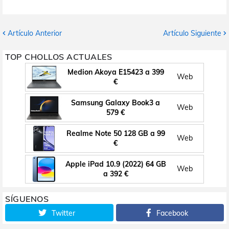
Artículo Anterior
Artículo Siguiente
TOP CHOLLOS ACTUALES
Medion Akoya E15423 a 399
Web
€
Samsung Galaxy Book3 a
Web
579 €
Realme Note 50 128 GB a 99
Web
€
Apple iPad 10.9 (2022) 64 GB
Web
a 392 €
SÍGUENOS
Twitter
Facebook