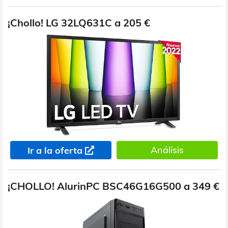
¡Chollo! LG 32LQ631C a 205 €
Análisis
Ir a la oferta
¡CHOLLO! AlurinPC BSC46G16G500 a 349 €