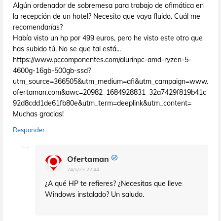
Algún ordenador de sobremesa para trabajo de ofimática en
la recepción de un hotel? Necesito que vaya fluido. Cuál me
recomendarías?
Había visto un hp por 499 euros, pero he visto este otro que
has subido tú. No se que tal está...
https://www.pccomponentes.com/alurinpc-amd-ryzen-5-
4600g-16gb-500gb-ssd?
utm_source=366505&utm_medium=afi&utm_campaign=www.
ofertaman.com&awc=20982_1684928831_32a7429f819b41c
92d8cdd1de61fb80e&utm_term=deeplink&utm_content=
Muchas gracias!
Responder
Ofertaman
24/5/23 22:44
¿A qué HP te refieres? ¿Necesitas que lleve
Windows instalado? Un saludo.