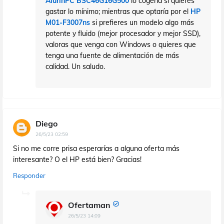
AlurinPC BSC46G16G500
lo cogería si quieres
gastar lo mínimo; mientras que optaría por el
HP
M01-F3007ns
si prefieres un modelo algo más
potente y fluido (mejor procesador y mejor SSD),
valoras que venga con Windows o quieres que
tenga una fuente de alimentación de más
calidad. Un saludo.
Diego
26/5/23 02:59
Si no me corre prisa esperarías a alguna oferta más
interesante? O el HP está bien? Gracias!
Responder
Ofertaman
26/5/23 14:09