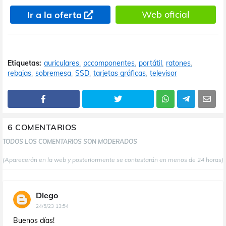
Web oficial
Ir a la oferta
Etiquetas:
auriculares
pccomponentes
portátil
ratones
rebajas
sobremesa
SSD
tarjetas gráficas
televisor
6 COMENTARIOS
TODOS LOS COMENTARIOS SON MODERADOS
(Aparecerán en la web y posteriormente se contestarán en menos de 24 horas)
Diego
24/5/23 13:54
Buenos días!