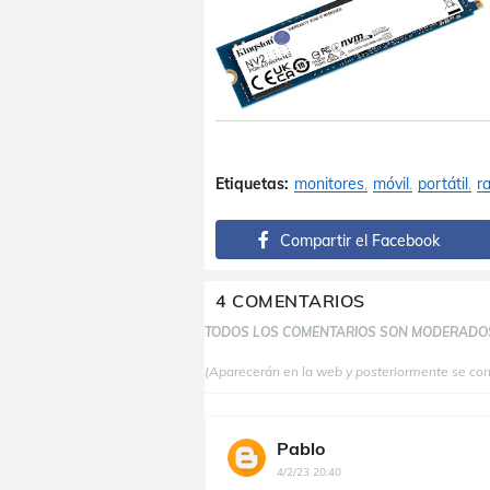
Etiquetas:
monitores
móvil
portátil
r
Compartir el Facebook
4 COMENTARIOS
TODOS LOS COMENTARIOS SON MODERADO
(Aparecerán en la web y posteriormente se co
Pablo
4/2/23 20:40