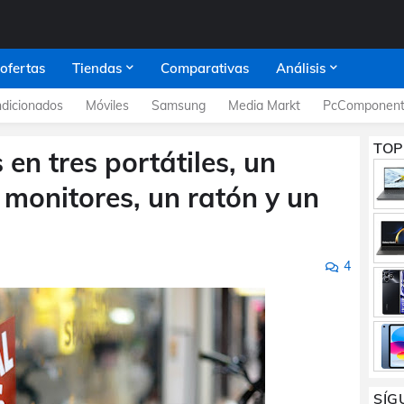
 ofertas
Tiendas
Comparativas
Análisis
dicionados
Móviles
Samsung
Media Markt
PcComponent
TOP
s en tres portátiles, un
s monitores, un ratón y un
4
SÍG