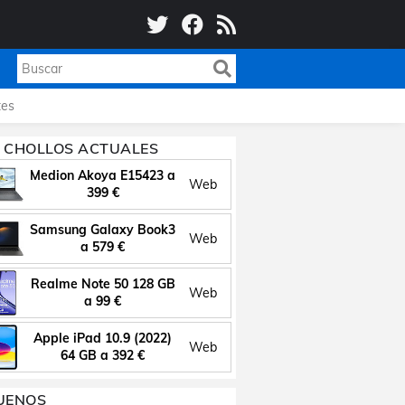
es
 CHOLLOS ACTUALES
Medion Akoya E15423 a
Web
399 €
Samsung Galaxy Book3
Web
a 579 €
Realme Note 50 128 GB
Web
a 99 €
Apple iPad 10.9 (2022)
Web
64 GB a 392 €
UENOS