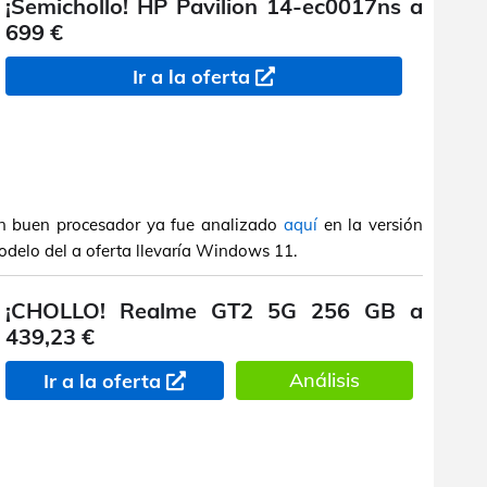
¡Semichollo! HP Pavilion 14-ec0017ns a
699 €
Ir a la oferta
on buen procesador ya fue analizado
aquí
en la versión
delo del a oferta llevaría Windows 11.
¡CHOLLO! Realme GT2 5G 256 GB a
439,23 €
Análisis
Ir a la oferta