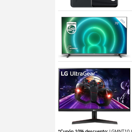
*Cupón 10% descuento:
LGMNT10 (H