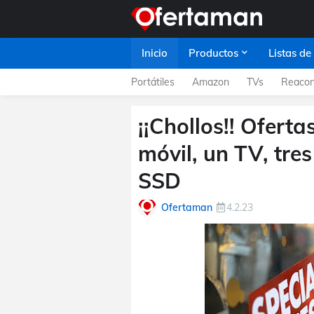
Inicio
Productos
Listas de
Portátiles
Amazon
TVs
Reacon
¡¡Chollos!! Oferta
móvil, un TV, tre
SSD
Ofertaman
4.2.23