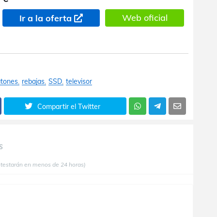
Web oficial
Ir a la oferta
atones
rebajas
SSD
televisor
Compartir el Twitter
S
ntestarán en menos de 24 horas)