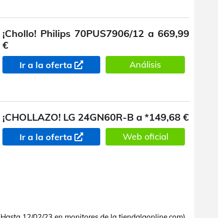
¡Chollo! Philips 70PUS7906/12 a 669,99
€
Análisis
Ir a la oferta
¡CHOLLAZO! LG 24GN60R-B a *149,68 €
Web oficial
Ir a la oferta
asta 12/02/23 en monitores de la tiendalgonline.com).