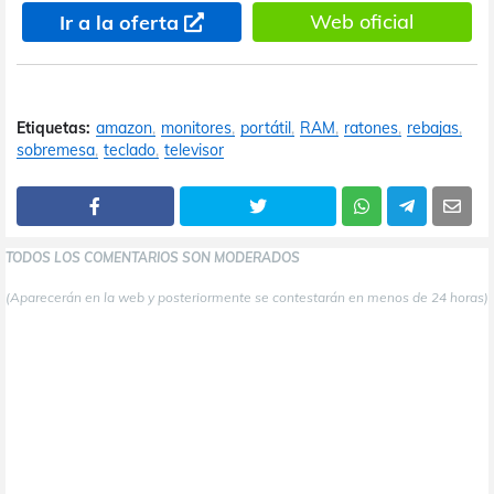
Web oficial
Ir a la oferta
Etiquetas:
amazon
monitores
portátil
RAM
ratones
rebajas
sobremesa
teclado
televisor
TODOS LOS COMENTARIOS SON MODERADOS
(Aparecerán en la web y posteriormente se contestarán en menos de 24 horas)