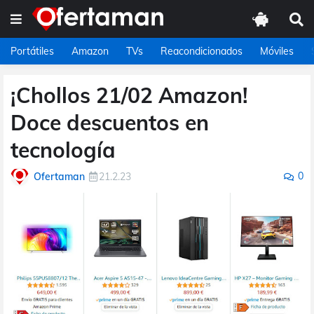
Portátiles
Amazon
TVs
Reacondicionados
Móviles
¡Chollos 21/02 Amazon!
Doce descuentos en
tecnología
0
Ofertaman
21.2.23