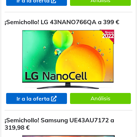
Análisis
Ir a la oferta
¡Semichollo! LG 43NANO766QA a 399 €
Análisis
Ir a la oferta
¡Semichollo! Samsung UE43AU7172 a
319,98 €