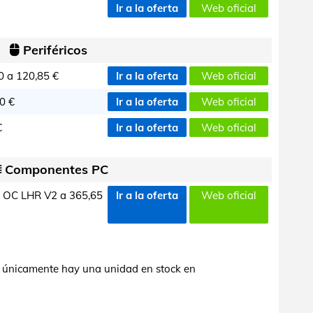
Ir a la oferta
Web oficial
Periféricos
0 a
120,85 €
Ir a la oferta
Web oficial
0 €
Ir a la oferta
Web oficial
€
Ir a la oferta
Web oficial
Componentes PC
 OC LHR V2 a
365,65
Ir a la oferta
Web oficial
 únicamente hay una unidad en stock en