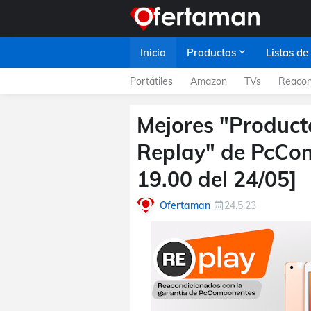
Inicio
Productos
Listas de
Portátiles
Amazon
TVs
Reacon
Mejores "Produc
Replay" de PcCo
19.00 del 24/05]
Ofertaman
24.5.23