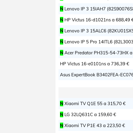
N
Lenovo IP 3 15IAH7 (82S90076S
N
HP Victus 16-d1021ns a
688,49 
N
Lenovo IP 3 15ALC6 (82KU01SX
N
Lenovo IP 5 Pro 14ITL6 (82L300
N
Acer Predator PH315-54-73HX 
HP Victus 16-e0101ns a
736,39 €
Asus ExpertBook B3402FEA-EC07
N
Xiaomi TV Q1E 55 a
315,70 €
N
LG 32LQ631C a
159,60 €
N
Xiaomi TV P1E 43 a
223,50 €