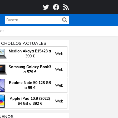
es
 CHOLLOS ACTUALES
Medion Akoya E15423 a
Web
399 €
Samsung Galaxy Book3
Web
a 579 €
Realme Note 50 128 GB
Web
a 99 €
Apple iPad 10.9 (2022)
Web
64 GB a 392 €
UENOS