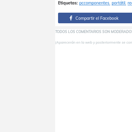
Etiquetas:
pccomponentes
portátil
re
Compartir el Facebook
TODOS LOS COMENTARIOS SON MODERADO
(Aparecerán en la web y posteriormente se co