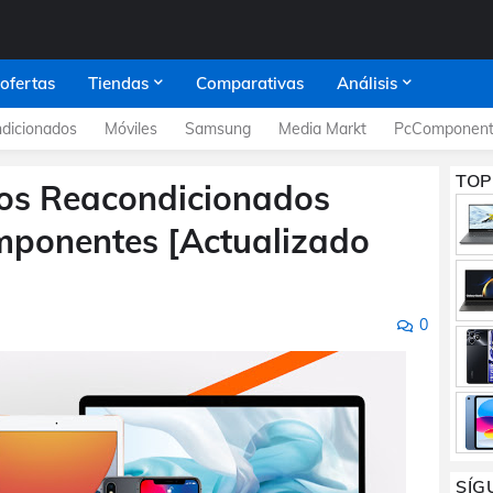
 ofertas
Tiendas
Comparativas
Análisis
dicionados
Móviles
Samsung
Media Markt
PcComponent
TOP
tos Reacondicionados
mponentes [Actualizado
0
SÍG