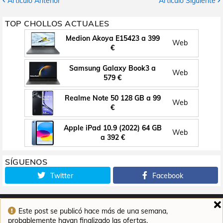
Artículo Anterior
Artículo Siguiente
TOP CHOLLOS ACTUALES
Medion Akoya E15423 a 399
Web
€
Samsung Galaxy Book3 a
Web
579 €
Realme Note 50 128 GB a 99
Web
€
Apple iPad 10.9 (2022) 64 GB
Web
a 392 €
SÍGUENOS
Twitter
Facebook
Este post se publicó hace más de una semana,
Inicio
Contacto
Aviso legal
Política de cookies
probablemente hayan finalizado las ofertas.