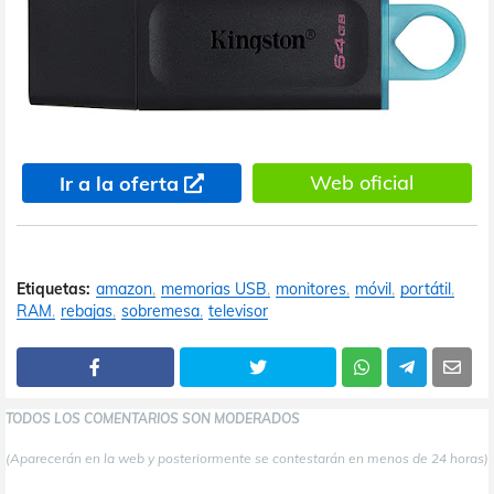
Web oficial
Ir a la oferta
Etiquetas:
amazon
memorias USB
monitores
móvil
portátil
RAM
rebajas
sobremesa
televisor
TODOS LOS COMENTARIOS SON MODERADOS
(Aparecerán en la web y posteriormente se contestarán en menos de 24 horas)