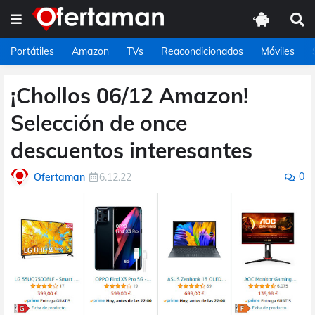
Portátiles
Amazon
TVs
Reacondicionados
Móviles
¡Chollos 06/12 Amazon!
Selección de once
descuentos interesantes
0
Ofertaman
6.12.22