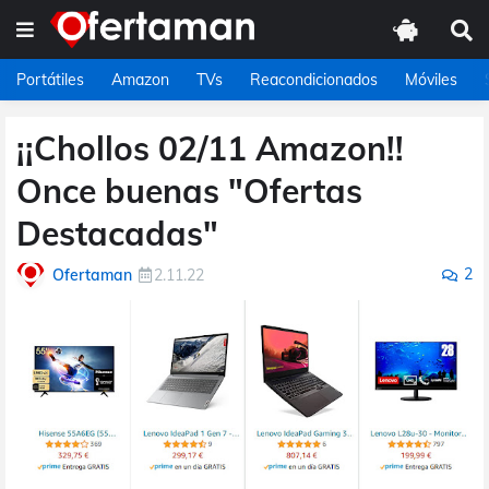
Portátiles
Amazon
TVs
Reacondicionados
Móviles
¡¡Chollos 02/11 Amazon!!
Once buenas "Ofertas
Destacadas"
2
Ofertaman
2.11.22