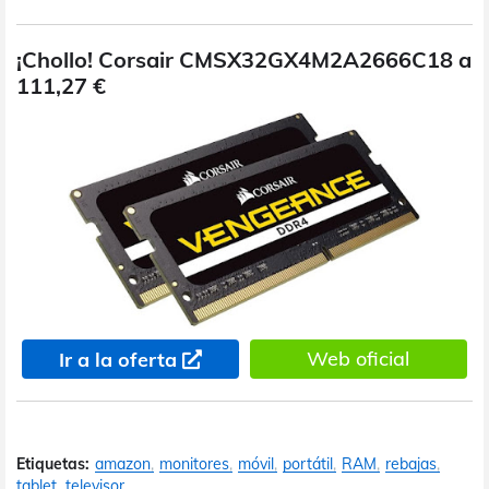
¡Chollo! Corsair CMSX32GX4M2A2666C18 a
111,27 €
Web oficial
Ir a la oferta
Etiquetas:
amazon
monitores
móvil
portátil
RAM
rebajas
tablet
televisor