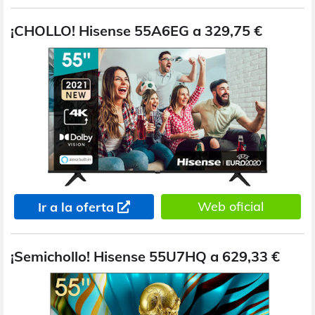
¡CHOLLO! Hisense 55A6EG a 329,75 €
Web oficial
Ir a la oferta
¡Semichollo! Hisense 55U7HQ a 629,33 €