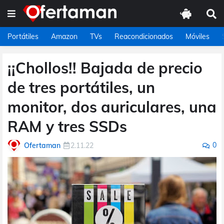
Portátiles
Amazon
TVs
Reacondicionados
Móviles
¡¡Chollos!! Bajada de precio
de tres portátiles, un
monitor, dos auriculares, una
RAM y tres SSDs
0
Ofertaman
2.11.22