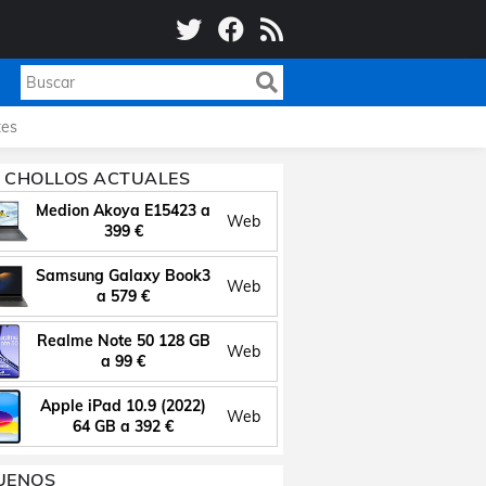
es
 CHOLLOS ACTUALES
Medion Akoya E15423 a
Web
399 €
Samsung Galaxy Book3
Web
a 579 €
Realme Note 50 128 GB
Web
a 99 €
Apple iPad 10.9 (2022)
Web
64 GB a 392 €
UENOS