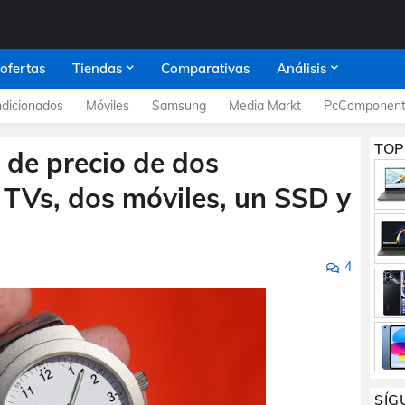
 ofertas
Tiendas
Comparativas
Análisis
dicionados
Móviles
Samsung
Media Markt
PcComponent
TOP
a de precio de dos
o TVs, dos móviles, un SSD y
4
SÍG