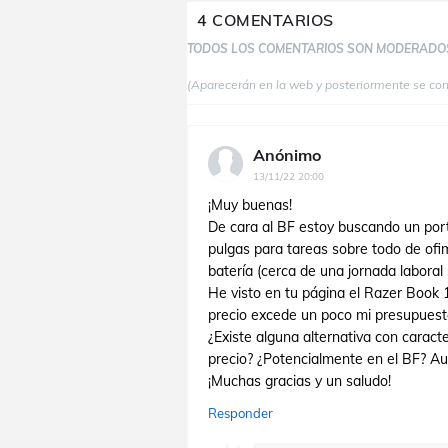
4 COMENTARIOS
TODOS LOS COMENTARIOS SON MODERADO
(Aparecerán en la web y posteriormente se co
Anónimo
13/11/22 20:00
¡Muy buenas!
De cara al BF estoy buscando un por
pulgas para tareas sobre todo de ofim
batería (cerca de una jornada laboral s
He visto en tu página el Razer Book
precio excede un poco mi presupuesto
¿Existe alguna alternativa con caract
precio? ¿Potencialmente en el BF? Au
¡Muchas gracias y un saludo!
Responder