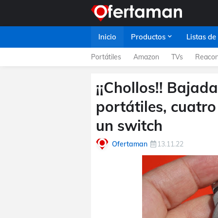
Inicio
Productos
Listas de
Portátiles
Amazon
TVs
Reacon
¡¡Chollos!! Bajad
portátiles, cuatr
un switch
Ofertaman
13.11.22