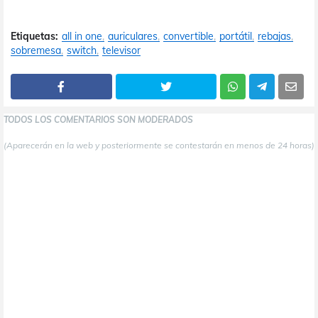
Etiquetas:
all in one
auriculares
convertible
portátil
rebajas
sobremesa
switch
televisor
TODOS LOS COMENTARIOS SON MODERADOS
(Aparecerán en la web y posteriormente se contestarán en menos de 24 horas)