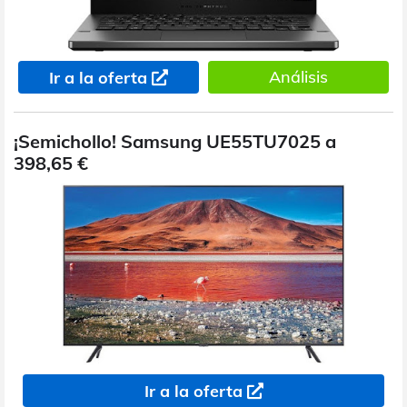
Análisis
Ir a la oferta
¡Semichollo! Samsung UE55TU7025 a
398,65 €
Ir a la oferta