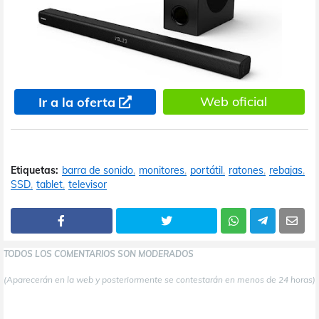
Web oficial
Ir a la oferta
Etiquetas:
barra de sonido
monitores
portátil
ratones
rebajas
SSD
tablet
televisor
TODOS LOS COMENTARIOS SON MODERADOS
(Aparecerán en la web y posteriormente se contestarán en menos de 24 horas)