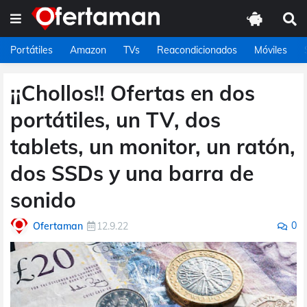
Portátiles
Amazon
TVs
Reacondicionados
Móviles
¡¡Chollos!! Ofertas en dos
portátiles, un TV, dos
tablets, un monitor, un ratón,
dos SSDs y una barra de
sonido
0
Ofertaman
12.9.22