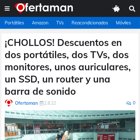
Portátiles
Amazon
TVs
Reacondicionados
Móviles
¡CHOLLOS! Descuentos en
dos portátiles, dos TVs, dos
monitores, unos auriculares,
un SSD, un router y una
barra de sonido
0
Ofertaman
2.8.22