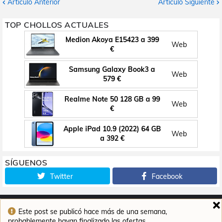
Artículo Anterior
Artículo Siguiente
TOP CHOLLOS ACTUALES
Medion Akoya E15423 a 399
Web
€
Samsung Galaxy Book3 a
Web
579 €
Realme Note 50 128 GB a 99
Web
€
Apple iPad 10.9 (2022) 64 GB
Web
a 392 €
SÍGUENOS
Twitter
Facebook
Este post se publicó hace más de una semana,
Inicio
Contacto
Aviso legal
Política de cookies
probablemente hayan finalizado las ofertas.