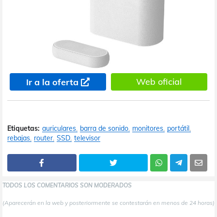
Web oficial
Ir a la oferta
Etiquetas:
auriculares
barra de sonido
monitores
portátil
rebajas
router
SSD
televisor
TODOS LOS COMENTARIOS SON MODERADOS
(Aparecerán en la web y posteriormente se contestarán en menos de 24 horas)