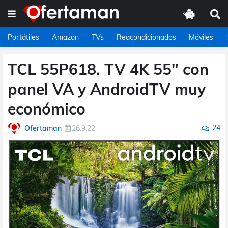
Portátiles
Amazon
TVs
Reacondicionados
Móviles
TCL 55P618. TV 4K 55" con
panel VA y AndroidTV muy
económico
24
Ofertaman
26.9.22