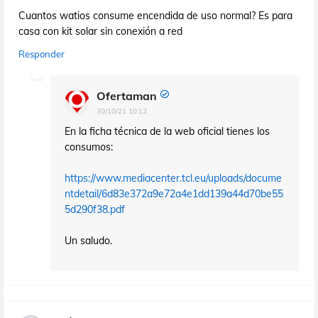
Cuantos watios consume encendida de uso normal? Es para
casa con kit solar sin conexión a red
Responder
Ofertaman
30/10/21 10:12
En la ficha técnica de la web oficial tienes los
consumos:
https://www.mediacenter.tcl.eu/uploads/docume
ntdetail/6d83e372a9e72a4e1dd139a44d70be55
5d290f38.pdf
Un saludo.