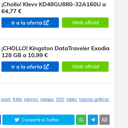
¡Chollo! Klevv KD48GU880-32A160U a
64,77 €
Web oficial
Ir a la oferta
¡CHOLLO! Kingston DataTraveler Exodia
128 GB a 10,99 €
Web oficial
Ir a la oferta
móvil
RAM
ratones
rebajas
SSD
tablet
tarjetas gráficas
Compartir el Twitter