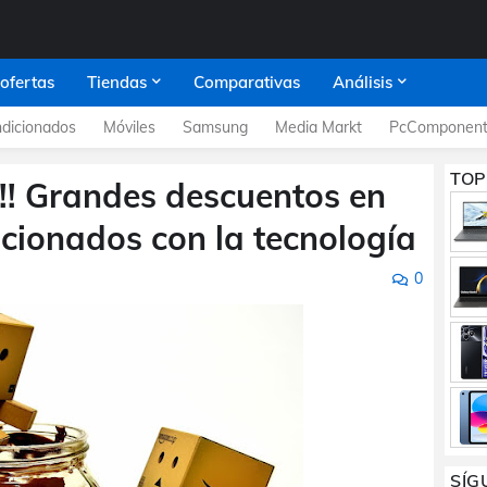
 ofertas
Tiendas
Comparativas
Análisis
dicionados
Móviles
Samsung
Media Markt
PcComponent
TOP
!! Grandes descuentos en
cionados con la tecnología
0
SÍG