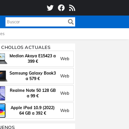
es
 CHOLLOS ACTUALES
Medion Akoya E15423 a
Web
399 €
Samsung Galaxy Book3
Web
a 579 €
Realme Note 50 128 GB
Web
a 99 €
Apple iPad 10.9 (2022)
Web
64 GB a 392 €
UENOS