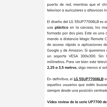
puerto de red, mientras que el ch
televisor a auriculares o altavoces i
El diseño del LG 55UP77006LB es sim
usa
plástico
en la carcasa, los mar
formado por dos pies. Este es uno d
mando a distancia Magic Remote Co
de acceso rápido a aplicaciones d
Google y de Amazon. Si queremos co
un soporte VESA 300x300. Sin la
milímetros. Para ver bien este tele
2,25 a 3,5 metros
, algo menos si so
En definitiva, el
LG 55UP77006LB
e
aquellos usuarios que estén busca
siempre desde una posición centrad
Vídeo review de la serie UP7700 de