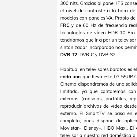
300 nits. Gracias al panel IPS con
el nivel de contraste a la hora de 
modelos con paneles VA. Propio de 
FRC
y de 60 Hz de frecuencia real 
tecnologías de vídeo HDR 10 Pro 
tendríamos que ir a por un televiso
sintonizador incorporado nos permiti
DVB-T2
, DVB-C y DVB-S2.
Habitual en televisores baratos es 
cada uno
que lleva este LG 55UP7
Cinema dispondremos de una salida
limitada, ya que contaremos co
externos (consolas, portátiles, r
reproducir archivos de vídeo des
externo. El SmartTV se basa en e
completo, pues dispone de aplic
Movistar+, Disney+, HBO Max... El 
televisor a nuestra red doméstica a