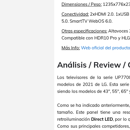
Dimensiones / Peso:
1235x776x231
Conectividad:
2xHDMI 2.0. 1xUSB 2
5.0. SmartTV WebOS 6.0.
Otras especificaciones:
Altavoces 
Compatible con HDR10 Pro y HLG
Más Info:
Web oficial del product
Análisis / Review /
Los televisores de la serie UP77
modelos de 2021 de LG. Esta serie
siendo los modelos de 43", 55", 65" 
Como se ha indicado anteriorment
tamaño. Este panel tiene una res
retroiluminación
Direct LED
, por lo
Como sus principales competidores,