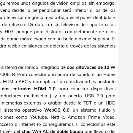
seguiremos unos ángulos de visión amplios; sin embargo,
verlo desde la perpendicular será inferior a los de los
un televisor de gama media-baja es el panel de
8 bits +
de refresco. LG dota a este televisor de soporte a las
y HLG, aunque para disfrutar completamente de ellas
r de gama más elevada con un brillo máximo superior. El
rá recibir emisiones en abierto a través de los sistemas
el sistema de sonido integrado de
dos altavoces de 10 W
7006LB. Para conectar una barra de sonido o un Home
 HDMI eARC y una óptica. La conectividad es bastante
n
dos entradas HDMI 2.0
para conectar dispositivos
eproductores multimedia...) y un puerto USB 2.0 para
de memorias externas o grabar desde la TDT a un HDD
l sistema operativo
WebOS 6.0
, un sistema fluido y
aciones como Youtube, Netflix, Amazon Prime Video,
acceso a internet lo conseguiremos si conectamos este
 través del
chip Wifi AC de doble banda
que lleva o del