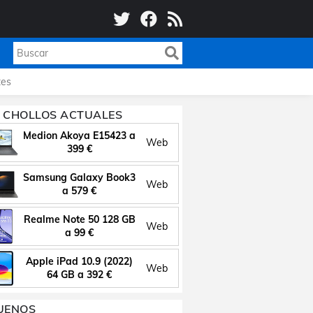
es
 CHOLLOS ACTUALES
Medion Akoya E15423 a
Web
399 €
Samsung Galaxy Book3
Web
a 579 €
Realme Note 50 128 GB
Web
a 99 €
Apple iPad 10.9 (2022)
Web
64 GB a 392 €
UENOS