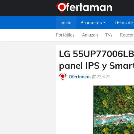
Inicio
Productos
Listas de
Portátiles
Amazon
TVs
Reacon
LG 55UP77006LB.
panel IPS y Sma
Ofertaman
23.6.22