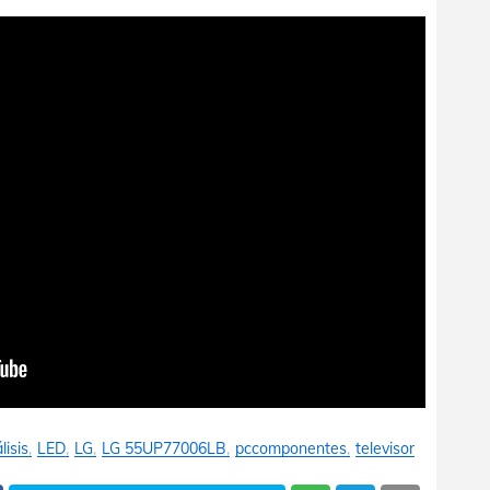
lisis
LED
LG
LG 55UP77006LB
pccomponentes
televisor