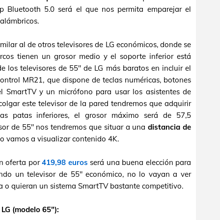
ip Bluetooth 5.0 será el que nos permita emparejar el
nalámbricos.
ilar al de otros televisores de LG económicos, donde se
cos tienen un grosor medio y el soporte inferior está
e los televisores de 55" de LG más baratos en incluir el
ntrol MR21, que dispone de teclas numéricas, botones
el SmartTV y un micrófono para usar los asistentes de
lgar este televisor de la pared tendremos que adquirir
s patas inferiores, el grosor máximo será de 57,5
visor de 55" nos tendremos que situar a una
distancia de
lo vamos a visualizar contenido 4K.
n oferta por
419,98 euros
será una buena elección para
ndo un televisor de 55" económico, no lo vayan a ver
a o quieran un sistema SmartTV bastante competitivo.
 LG (modelo 65"):