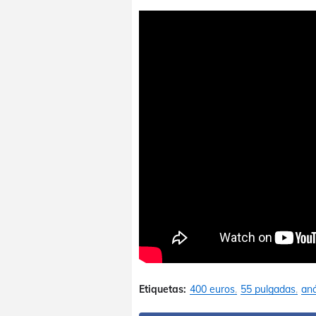
Etiquetas:
400 euros
55 pulgadas
aná