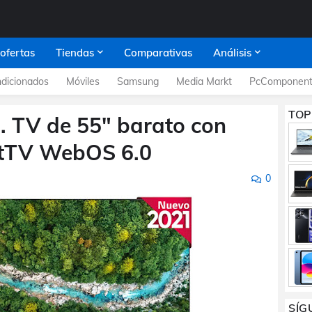
 ofertas
Tiendas
Comparativas
Análisis
dicionados
Móviles
Samsung
Media Markt
PcComponent
TOP
 TV de 55" barato con
rtTV WebOS 6.0
0
SÍG