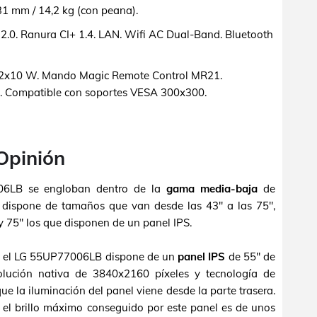
 mm / 14,2 kg (con peana).
.0. Ranura CI+ 1.4. LAN. Wifi AC Dual-Band. Bluetooth
2x10 W. Mando Magic Remote Control MR21.
. Compatible con soportes VESA 300x300.
o
 Opinión
006LB se engloban dentro de la
gama media-baja
de
 dispone de tamaños que van desde las 43" a las 75",
y 75" los que disponen de un panel IPS.
e, el LG 55UP77006LB dispone de un
panel IPS
de 55" de
olución nativa de 3840x2160 píxeles y tecnología de
 que la iluminación del panel viene desde la parte trasera.
 el brillo máximo conseguido por este panel es de unos