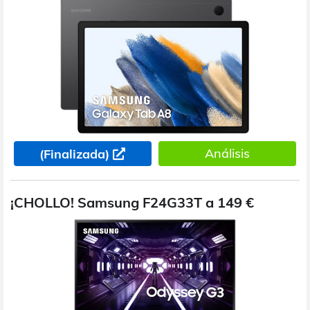
Análisis
(Finalizada)
¡CHOLLO! Samsung F24G33T a 149 €