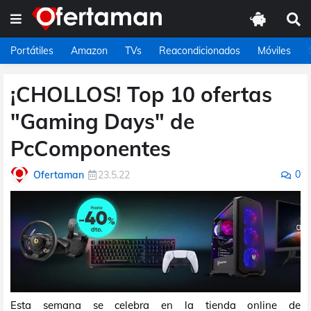
Portátiles
Amazon
TVs
Reacondicionados
Móviles
¡CHOLLOS! Top 10 ofertas
"Gaming Days" de
PcComponentes
0
Ofertaman
23.5.22
Esta semana se celebra en la tienda online de