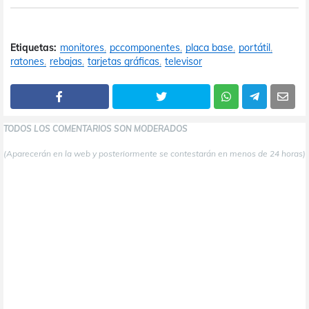
Etiquetas:
monitores
pccomponentes
placa base
portátil
ratones
rebajas
tarjetas gráficas
televisor
TODOS LOS COMENTARIOS SON MODERADOS
(Aparecerán en la web y posteriormente se contestarán en menos de 24 horas)