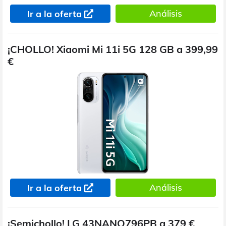
Análisis
Ir a la oferta
¡CHOLLO! Xiaomi Mi 11i 5G 128 GB a 399,99
€
Análisis
Ir a la oferta
¡Semichollo! LG 43NANO796PB a 379 €