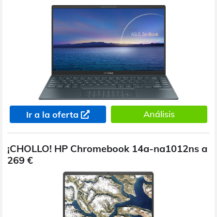
Análisis
Ir a la oferta
¡CHOLLO! HP Chromebook 14a-na1012ns a
269 €