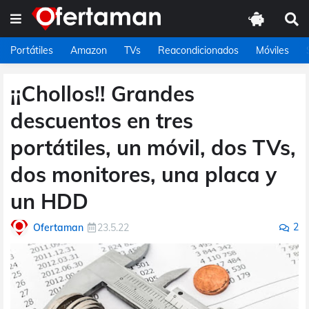
Portátiles
Amazon
TVs
Reacondicionados
Móviles
¡¡Chollos!! Grandes
descuentos en tres
portátiles, un móvil, dos TVs,
dos monitores, una placa y
un HDD
2
Ofertaman
23.5.22