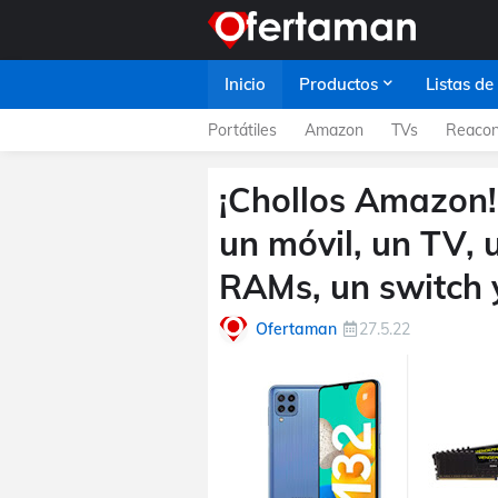
Inicio
Productos
Listas de
Portátiles
Amazon
TVs
Reacon
¡Chollos Amazon! 
un móvil, un TV, 
RAMs, un switch 
Ofertaman
27.5.22