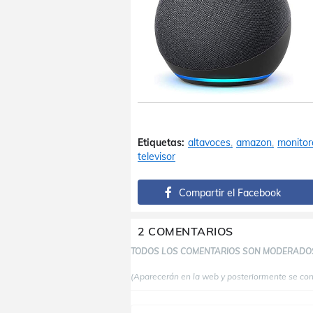
Etiquetas:
altavoces
amazon
monitor
televisor
Compartir el Facebook
2 COMENTARIOS
TODOS LOS COMENTARIOS SON MODERADO
(Aparecerán en la web y posteriormente se co