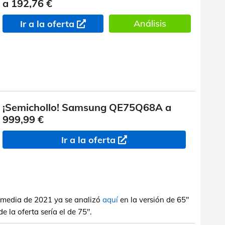
a 192,76 €
Análisis
Ir a la oferta
¡Semichollo! Samsung QE75Q68A a
999,99 €
Ir a la oferta
a media de 2021 ya se analizó
aquí
en la versión de 65"
 la oferta sería el de 75".