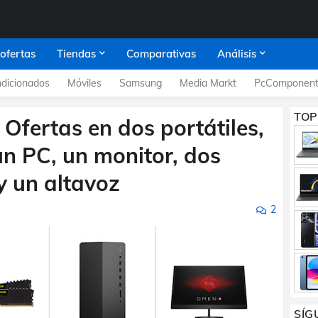
 ofertas
Tiendas
Comparativas
Análisis
dicionados
Móviles
Samsung
Media Markt
PcComponent
TOP
Ofertas en dos portátiles,
un PC, un monitor, dos
y un altavoz
2
SÍG