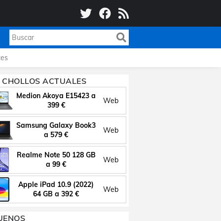
es
 CHOLLOS ACTUALES
Medion Akoya E15423 a
Web
399 €
Samsung Galaxy Book3
Web
a 579 €
Realme Note 50 128 GB
Web
a 99 €
Apple iPad 10.9 (2022)
Web
64 GB a 392 €
UENOS