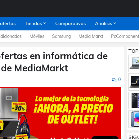
 ofertas
Tiendas
Comparativas
Análisis
dicionados
Móviles
Samsung
Media Markt
PcComponent
TOP
ofertas en informática de
" de MediaMarkt
0
SÍG