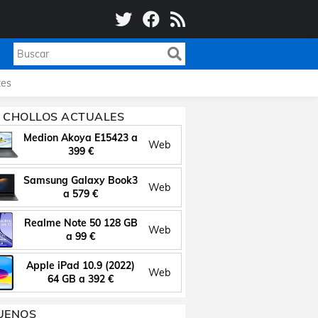
es
 CHOLLOS ACTUALES
Medion Akoya E15423 a
Web
399 €
Samsung Galaxy Book3
Web
a 579 €
Realme Note 50 128 GB
Web
a 99 €
Apple iPad 10.9 (2022)
Web
64 GB a 392 €
UENOS