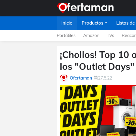
Inicio
Productos
Listas de
Portátiles
Amazon
TVs
Reacon
¡Chollos! Top 10 
los "Outlet Days
Ofertaman
27.5.22