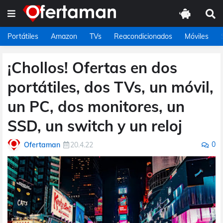
Portátiles
Amazon
TVs
Reacondicionados
Móviles
¡Chollos! Ofertas en dos
portátiles, dos TVs, un móvil,
un PC, dos monitores, un
SSD, un switch y un reloj
0
Ofertaman
20.4.22